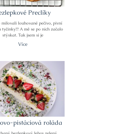
ezlepkové Preclíky
e milovali louhované pečivo, pivní
a tyčinky?? A mě se po nich začalo
stýskat. Tak jsem si je
Více
ovo-pistáciová roláda
haný bezlepkový lehce zelený