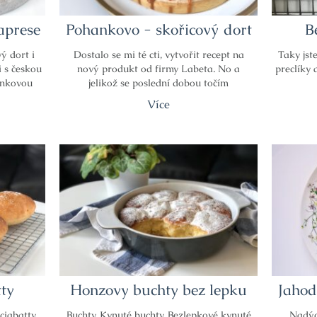
aprese
Pohankovo - skořicový dort
B
ý dort i
Dostalo se mi té cti, vytvořit recept na
Taky jst
i s českou
nový produkt od firmy Labeta. No a
preclíky 
ankovou
jelikož se poslední dobou točím
Více
ty
Honzovy buchty bez lepku
Jahod
ciabatty,
Buchty. Kynuté buchty. Bezlepkové kynuté
Nadýc