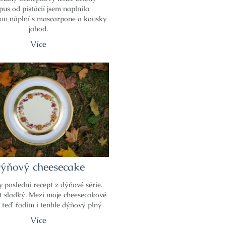
pus od pistácií jsem naplnila
ou náplní s mascarpone a kousky
jahod.
Více
ýňový cheesecake
y poslední recept z dýňové série.
t sladký. Mezi moje cheesecakové
y teď řadím i tenhle dýňový plný
Více