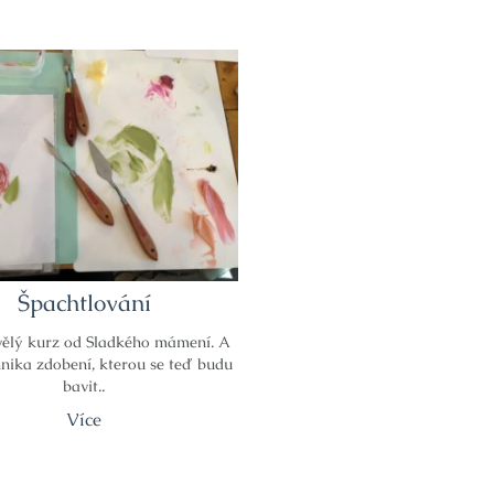
Špachtlování
vělý kurz od Sladkého mámení. A
hnika zdobení, kterou se teď budu
bavit..
Více