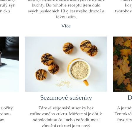
rálý sýr,
buchty. Do tohohle receptu jsem dala
kor
enička
svých posledních 10 g čerstvého droždí a
tvarohov
řeknu vám,
Více
Sezamové sušenky
D
složitý
Zdravé veganské sušenky bez
A je tad
jednou
rafinovaného cukru. Můžete si je dát k
Tentokrá
tom
odpolednímu čaji nebo zařadit mezi
favorit
vánoční cukroví jako nový