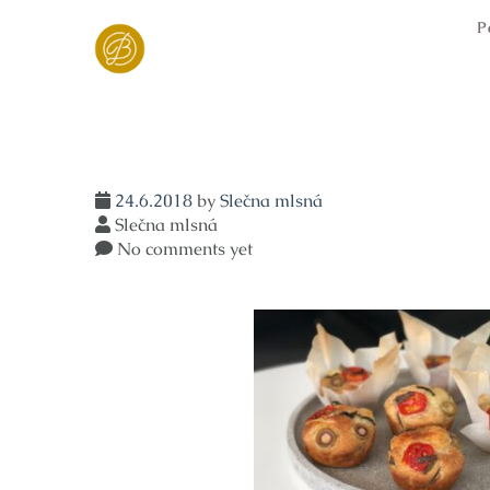
Skip
P
to
content
24.6.2018
by
Slečna mlsná
Slečna mlsná
No comments yet