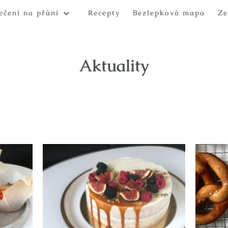
ečení na přání
Recepty
Bezlepková mapa
Ze
Aktuality