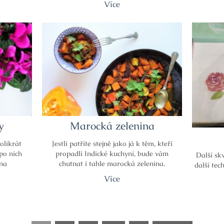
Více
y
Marocká zelenina
olikrát
Jestli patříte stejně jako já k těm, kteří
po nich
propadli Indické kuchyni, bude vám
Další sk
vna
chutnat i tahle marocká zelenina.
další tec
Více