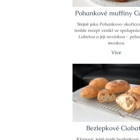
Pohankové muffiny C
Stejně jako Pohankovo-skořicov
tenhle recept vznikl ve spoluprác
Labetou a její novinkou - poh
moukou.
Více
Bezlepkové Ciabat
Křupavé, ještě teplé bezlepkové 