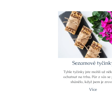
Sezamové tyčink
Tyhle tyčinky jste mohli už něk
ochutnat na trhu. Pár z vás se 
shánělo, když jsem je zro
Více