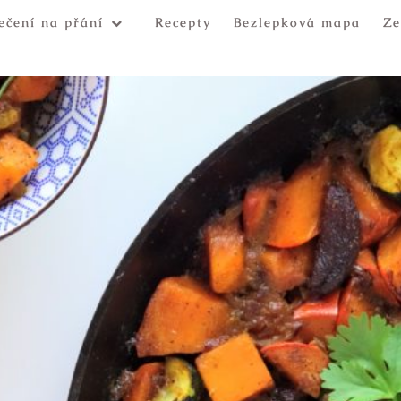
ečení na přání
Recepty
Bezlepková mapa
Ze