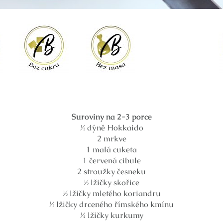
Suroviny na 2-3 porce
½ dýně Hokkaido
2 mrkve
1 malá cuketa
1 červená cibule
2 stroužky česneku
½ lžičky skořice
½ lžičky mletého koriandru
½ lžičky drceného římského kmínu
¼ lžičky kurkumy