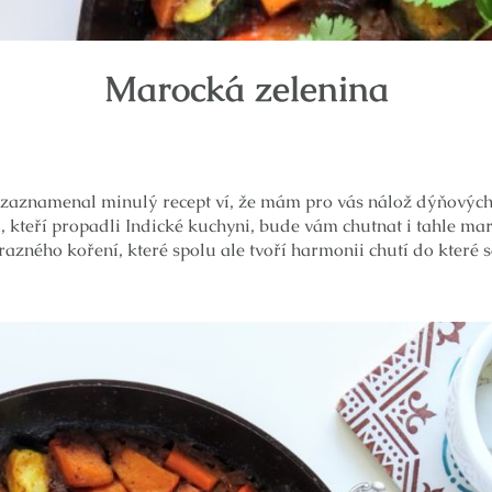
Marocká zelenina
zaznamenal minulý recept ví, že mám pro vás nálož dýňových
těm, kteří propadli Indické kuchyni, bude vám chutnat i tahle m
ýrazného koření, které spolu ale tvoří harmonii chutí do které s