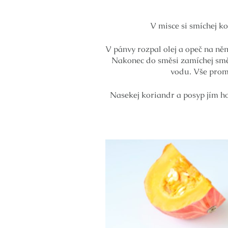
V misce si smíchej k
V pánvy rozpal olej a opeč na něm
Nakonec do směsi zamíchej smě
vodu. Vše promí
Nasekej koriandr a posyp jím ho