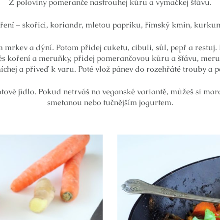
Z poloviny pomeranče nastrouhej kůru a vymačkej šťávu.
oření – skořici, koriandr, mletou papriku, římský kmín, kurku
 mrkev a dýní. Potom přidej cuketu, cibuli, sůl, pepř a restuj. 
s koření a meruňky, přidej pomerančovou kůru a šťávu, meruň
chej a přiveď k varu. Poté vlož pánev do rozehřáté trouby a p
tové jídlo. Pokud netrváš na veganské variantě, můžeš si ma
smetanou nebo tučnějším jogurtem.