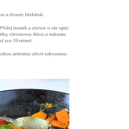
mu a drcený hřebíček.
Přidej česnek a zázvor a vše opeč.
ky, citronovou šťávu a nakonec
eč cca 10 minut.
rockou zeleninu oživit zakysanou