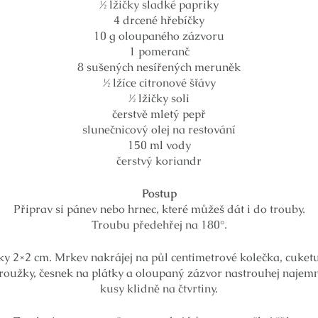
½ lžičky sladké papriky
4 drcené hřebíčky
10 g oloupaného zázvoru
1 pomeranč
8 sušených nesířených meruněk
½ lžíce citronové šťávy
½ lžičky soli
čerstvě mletý pepř
slunečnicový olej na restování
150 ml vody
čerstvý koriandr
Postup
Připrav si pánev nebo hrnec, které můžeš dát i do trouby.
Troubu předehřej na 180°.
tky 2×2 cm. Mrkev nakrájej na půl centimetrové kolečka, cuketu
proužky, česnek na plátky a oloupaný zázvor nastrouhej najemn
kusy klidně na čtvrtiny.