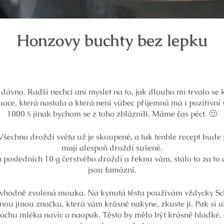
Honzovy buchty bez lepku
ž dávno. Radši nechci ani myslet na to, jak dlouho mi trvalo s
ace, která nastala a která není vůbec příjemná má i pozitivní
1000 % jinak bychom se z toho zbláznili. Máme čas péct. 🙂
šechno droždí světa už je skoupené, a tak tenhle recept bude pr
mají alespoň droždí sušené.
h posledních 10 g čerstvého droždí a řeknu vám, stálo to za to 
jsou famózní.
je vhodně zvolená mouka. Na kynutá těsta používám vždycky
Sc
ou jinou značku, která vám krásně nakyne, zkuste ji. Pak si al
e trochu mléka navíc a naopak. Těsto by mělo být krásně hladké,