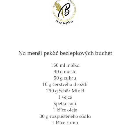
Na menší pekáč bezlepkových buchet
150 ml mléka
40 g másla
50 g cukru
10 g čerstvého droždí
250 g Schär Mix B
1 vejce
špetka soli
1 lžíce oleje
80 g rozpuštěného sádla
1 lžíce rumu