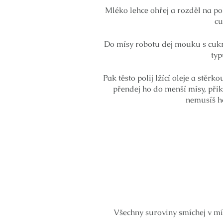
Mléko lehce ohřej a rozděl na p
cu
Do mísy robotu dej mouku s cukr
typ
Pak těsto polij lžící oleje a stěr
přendej ho do menší mísy, přik
nemusíš ho
Všechny suroviny smíchej v mí