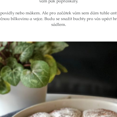
vám pak popraskaly.
s povidly nebo mákem. Ale pro začátek vám sem dám tuhle an
léčnou bílkovinu a vejce. Budu se snažit buchty pro vás upéct h
sádlem.