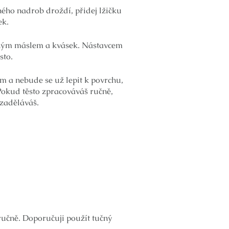
ého nadrob droždí, přidej lžičku
ek.
těným máslem a kvásek. Nástavcem
sto.
jem a nebude se už lepit k povrchu,
 Pokud těsto zpracováváš ručně,
 zaděláváš.
ručně. Doporučuji použít tučný