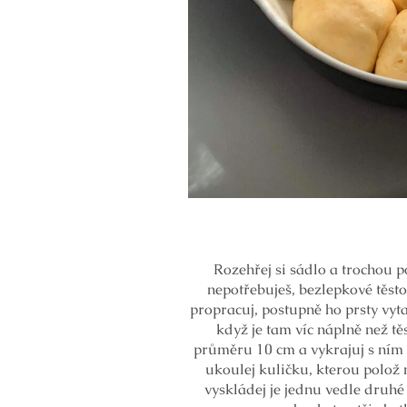
Rozehřej si sádlo a trochou p
nepotřebuješ, bezlepkové těsto
propracuj, postupně ho prsty vyt
když je tam víc náplně než tě
průměru 10 cm a vykrajuj s ním k
ukoulej kuličku, kterou polož
vyskládej je jednu vedle druhé