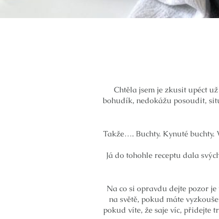
Chtěla jsem je zkusit upéct u
bohudík, nedokážu posoudit, situ
Takže…. Buchty. Kynuté buchty. V
Já do tohohle receptu dala svýc
Na co si opravdu dejte pozor 
na světě, pokud máte vyzkoušen
pokud víte, že saje víc, přidejt