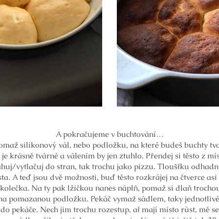
A pokračujeme v buchtování…
omaž silikonový vál, nebo podložku, na které budeš buchty tv
 je krásně tvárné a válením by jen ztuhlo. Přendej si těsto z 
ahuj/vytlačuj do stran, tak trochu jako pizzu. Tloušťku odhadn
sta. A teď jsou dvě možnosti, buď těsto rozkrájej na čtverce a
olečka. Na ty pak lžičkou nanes náplň, pomaž si dlaň trochou 
 na pomazanou podložku. Pekáč vymaž sádlem, taky jednotlivé
 do pekáče. Nech jim trochu rozestup, ať mají místo růst, mě s