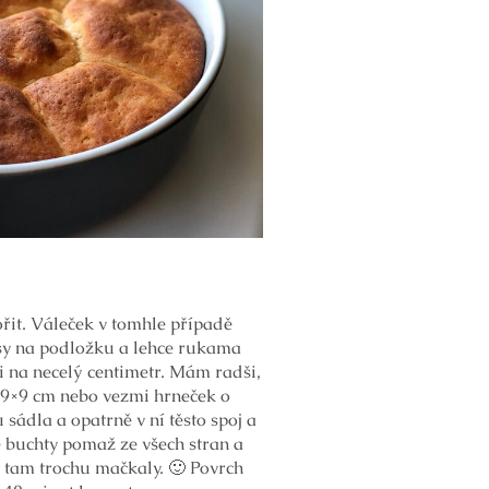
ořit. Váleček v tomhle případě
mísy na podložku a lehce rukama
i na necelý centimetr. Mám radši,
si 9×9 cm nebo vezmi hrneček o
sádla a opatrně v ní těsto spoj a
 buchty pomaž ze všech stran a
e tam trochu mačkaly. 🙂 Povrch