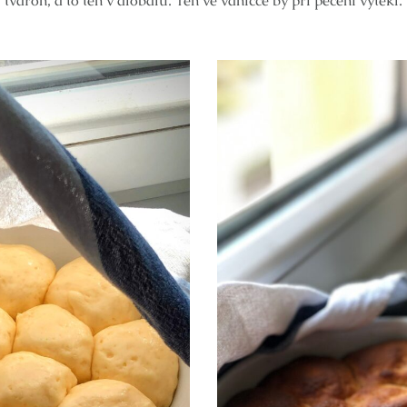
tvaroh, a to ten v alobalu. Ten ve vaničce by při pečení vytekl.