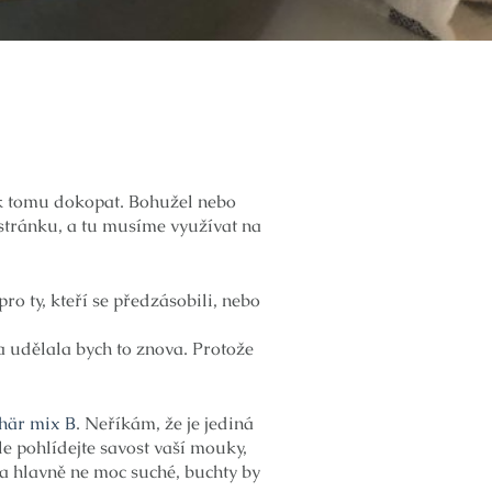
e k tomu dokopat. Bohužel nebo
 stránku, a tu musíme využívat na
o ty, kteří se předzásobili, nebo
a udělala bych to znova. Protože
här mix B
. Neříkám, že je jediná
e pohlídejte savost vaší mouky,
 a hlavně ne moc suché, buchty by