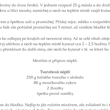
oloviny do dvou hrnků. V jednom rozpusť 25 g másla a do druh
kru a lžíci mouky, zamíchej a nech na teplém místě vzejít kvás
em a špetkou soli a promíchej. Přidej vejce, mléko s rozpuš
u hák vše pořádně promíchej asi 5 minut, až vznikne hladké tě
kou ho odlepuj po krajích od nerezové mísy. Až se celé obalí ole
ryj utěrkou a nech na teplém místě kynout cca 2 – 2,5 hodiny.
 přendávat do další mísy, ale nech ho kynout v té, ve které ho
Mezitím si připrav náplň.
Tvarohová náplň
250 g tučného tvarohu v alobalu
80 g moučkového cukru
2 žloutky
špetka pravé vanilky
se do hladka. Nejlíp to jde ručním mixérem, ale zvládneš to i 