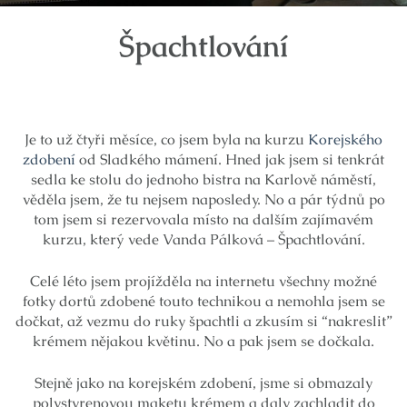
Špachtlování
Je to už čtyři měsíce, co jsem byla na kurzu
Korejského
zdobení
od Sladkého mámení. Hned jak jsem si tenkrát
sedla ke stolu do jednoho bistra na Karlově náměstí,
věděla jsem, že tu nejsem naposledy. No a pár týdnů po
tom jsem si rezervovala místo na dalším zajímavém
kurzu, který vede Vanda Pálková – Špachtlování.
Celé léto jsem projížděla na internetu všechny možné
fotky dortů zdobené touto technikou a nemohla jsem se
dočkat, až vezmu do ruky špachtli a zkusím si “nakreslit”
krémem nějakou květinu. No a pak jsem se dočkala.
Stejně jako na korejském zdobení, jsme si obmazaly
polystyrenovou maketu krémem a daly zachladit do