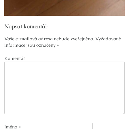
Navigace
Napsat komentář
pro
příspěvek
Vaše e-mailová adresa nebude zveřejněna.
Vyžadované
informace jsou označeny
*
Komentář
Jméno
*