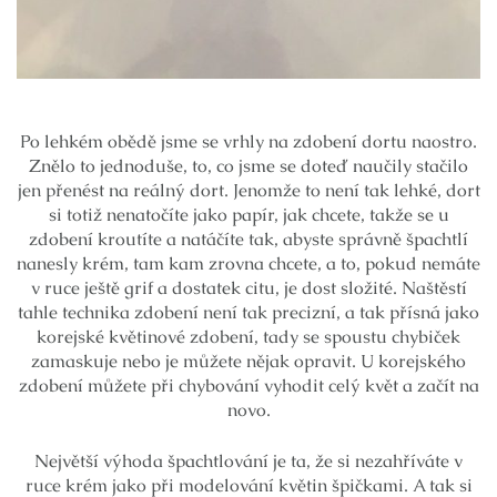
Po lehkém obědě jsme se vrhly na zdobení dortu naostro.
Znělo to jednoduše, to, co jsme se doteď naučily stačilo
jen přenést na reálný dort. Jenomže to není tak lehké, dort
si totiž nenatočíte jako papír, jak chcete, takže se u
zdobení kroutíte a natáčíte tak, abyste správně špachtlí
nanesly krém, tam kam zrovna chcete, a to, pokud nemáte
v ruce ještě grif a dostatek citu, je dost složité. Naštěstí
tahle technika zdobení není tak precizní, a tak přísná jako
korejské květinové zdobení, tady se spoustu chybiček
zamaskuje nebo je můžete nějak opravit. U korejského
zdobení můžete při chybování vyhodit celý květ a začít na
novo.
Největší výhoda špachtlování je ta, že si nezahříváte v
ruce krém jako při modelování květin špičkami. A tak si