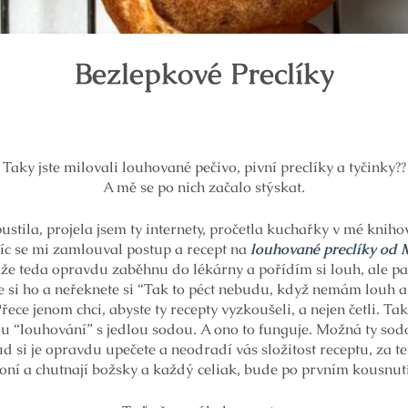
Bezlepkové Preclíky
Taky jste milovali louhované pečivo, pivní preclíky a tyčinky??
A mě se po nich začalo stýskat.
ustila, projela jsem ty internety, pročetla kuchařky v mé kniho
víc se mi zamlouval postup a recept na
louhované preclíky od 
 že teda opravdu zaběhnu do lékárny a pořídím si louh, ale pak
 si ho a neřeknete si “Tak to péct nebudu, když nemám louh a 
řece jenom chci, abyste ty recepty vyzkoušeli, a nejen četli. Ta
u “louhování” s jedlou sodou. A ono to funguje. Možná ty sodo
 si je opravdu upečete a neodradí vás složitost receptu, za ten
oní a chutnají božsky a každý celiak, bude po prvním kousnutí 