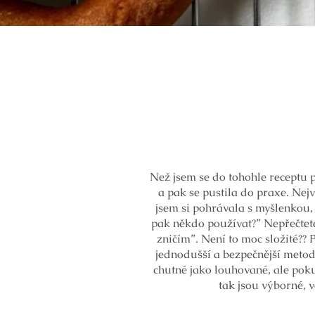
Než jsem se do tohohle receptu p
a pak se pustila do praxe. Nej
jsem si pohrávala s myšlenkou,
pak někdo používat?” Nepřečtete
zničím”. Není to moc složité?? P
jednodušší a bezpečnější metod
chutné jako louhované, ale pokud
tak jsou výborné, v