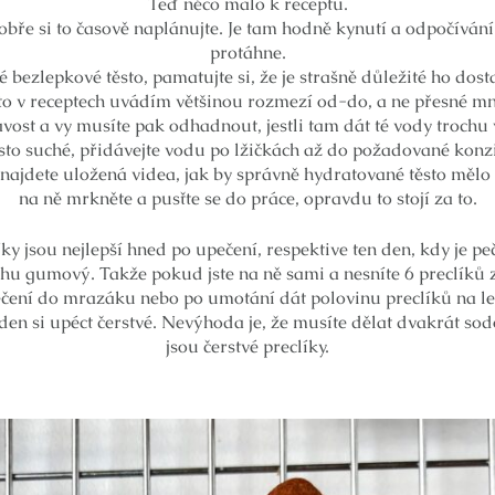
Teď něco málo k receptu.
obře si to časově naplánujte. Je tam hodně kynutí a odpočívání
protáhne.
é bezlepkové těsto, pamatujte si, že je strašně důležité ho dost
to v receptech uvádím většinou rozmezí od-do, a ne přesné množ
ost a vy musíte pak odhadnout, jestli tam dát té vody trochu
ěsto suché, přidávejte vodu po lžičkách až do požadované konzi
najdete uložená videa, jak by správně hydratované těsto mělo 
na ně mrkněte a pusťte se do práce, opravdu to stojí za to.
ky jsou nejlepší hned po upečení, respektive ten den, kdy je pe
chu gumový. Takže pokud jste na ně sami a nesníte 6 preclíků 
ečení do mrazáku nebo po umotání dát polovinu preclíků na led
en si upéct čerstvé. Nevýhoda je, že musíte dělat dvakrát sodo
jsou čerstvé preclíky.