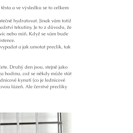
 těsta a ve výsledku se to celkem
atečně hydratovat. Jinak vám totiž
ství tekutiny. Je to z důvodu, že
 víc nebo míň. Když se vám bude
stence.
vypadat a jak umotat preclík, tak
čete. Druhý den jsou, stejně jako
za hodinu, což se někdy může stát
nicové kynutí (co je lednicové
vou lázeň. Ale čerstvé preclíky