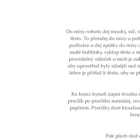
Do mísy robotu dej mouky, sůl, 
těsto. To přendej do mísy a pot
podložce a dej zpátky do mísy a
malé bublinky, vyklop těsto z
pravidelný váleček a nech je za
aby uprostřed byly silnější než
lehce je přitlač k těstu, aby s
Ke konci kynutí zapni troubu na
preclík po preclíku namáčej, re
papírem. Preclíky dost kloužou,
hrnc
Pak plech vlož 