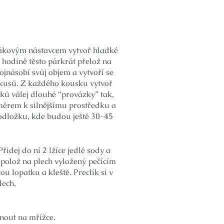
 hákovým nástavcem vytvoř hladké
o hodině těsto párkrát přelož na
ojnásobí svůj objem a vytvoří se
 kusů. Z každého kousku vytvoř
čků válej dlouhé “provázky” tak,
směrem k silnějšímu prostředku a
 podložku, kde budou ještě 30-45
řidej do ní 2 lžíce jedlé sody a
 polož na plech vyložený pečícím
u lopatku a kleště. Preclík si v
lech.
dnout na mřížce.