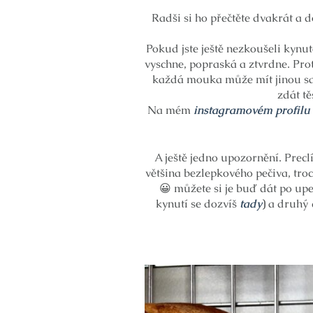
Radši si ho přečtěte dvakrát a d
Pokud jste ještě nezkoušeli kynut
vyschne, popraská a ztvrdne. Pro
každá mouka může mít jinou sav
zdát t
Na mém
instagramovém profilu
A ještě jedno upozornění. Preclí
většina bezlepkového pečiva, tro
😀 můžete si je buď dát po up
kynutí se dozvíš
tady
)
a druhý d