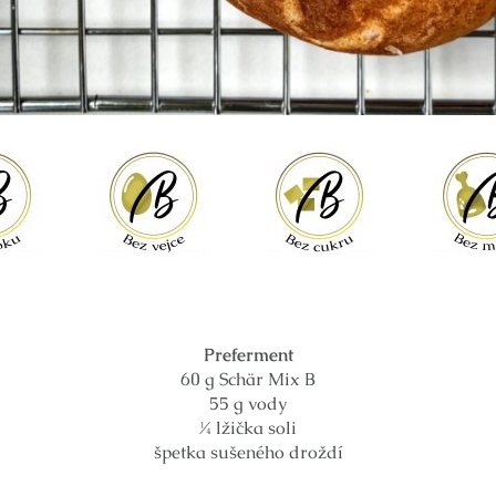
Preferment
60 g Schär Mix B
55 g vody
¼ lžička soli
špetka sušeného droždí