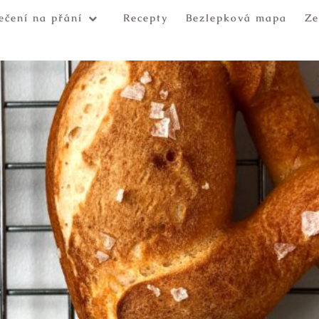
ečení na přání
Recepty
Bezlepková mapa
Ze