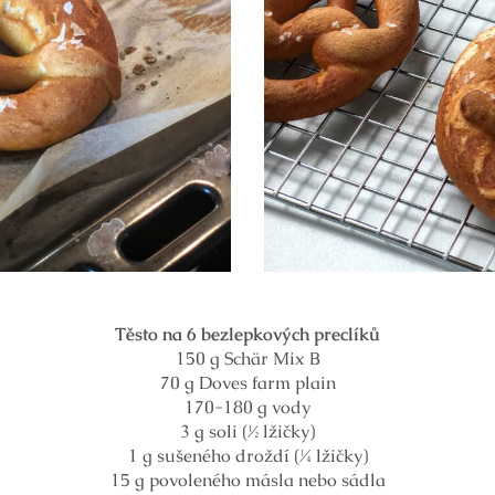
Těsto na 6 bezlepkových preclíků
150 g Schär Mix B
70 g Doves farm plain
170-180 g vody
3 g soli (½ lžičky)
1 g sušeného droždí (¼ lžičky)
15 g povoleného másla nebo sádla