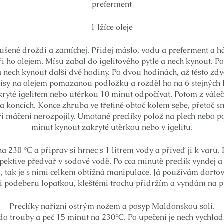
preferment
1 lžíce oleje
sušené droždí a zamíchej. Přidej máslo, vodu a preferment a
ři ho olejem. Mísu zabal do igelitového pytle a nech kynout. P
 nech kynout další dvě hodiny. Po dvou hodinách, až těsto zdv
 mísy na olejem pomazanou podložku a rozděl ho na 6 stejných
kryté igelitem nebo utěrkou 10 minut odpočívat. Potom z vále
 na koncích. Konce zhruba ve třetině obtoč kolem sebe, přetoč 
e při máčení nerozpojily. Umotané preclíky polož na plech nebo
minut kynout zakryté utěrkou nebo v igelitu.
 230 °C a připrav si hrnec s 1 litrem vody a přiveď ji k varu. P
spektive předvař v sodové vodě. Po cca minutě preclík vyndej a
 tak je s nimi celkem obtížná manipulace. Já používám dortovo
i podeberu lopatkou, kleštěmi trochu přidržím a vyndám na p
Preclíky nařízni ostrým nožem a posyp Maldonskou solí.
do trouby a peč 15 minut na 230°C. Po upečení je nech vychla