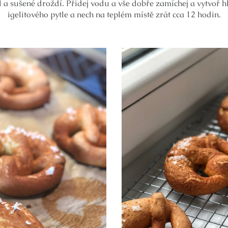
a sušené droždí. Přidej vodu a vše dobře zamíchej a vytvoř h
igelitového pytle a nech na teplém místě zrát cca 12 hodin.