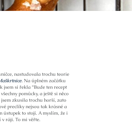
vničce, nastudovala trochu teorie
Maškrtnice
.
Na úplném začátku
 jsem si řekla “Bude ten recept
všechny pomůcky, a ještě si něco
k jsem zkusila trochu horší, zato
vé preclíky nejsou tak krásné a
 ústupek to stojí. A myslím, že i
v ráji. To mi věřte.