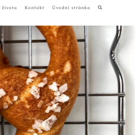
 života
Kontakt
Úvodní stránka