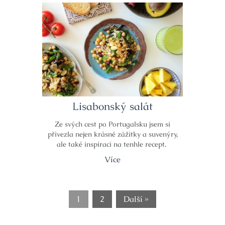
Lisabonský salát
Ze svých cest po Portugalsku jsem si
přivezla nejen krásné zážitky a suvenýry,
ale také inspiraci na tenhle recept. ​
Více
1
2
Další »