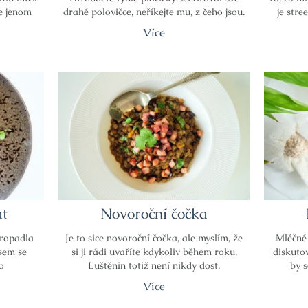
e jenom
drahé polovičce, neříkejte mu, z čeho jsou.
je stre
Více
át
Novoroční čočka
propadla
Je to sice novoroční čočka, ale myslím, že
Mléčné
jsem se
si ji rádi uvaříte kdykoliv během roku.
diskuto
o
Luštěnin totiž není nikdy dost.
by 
Více