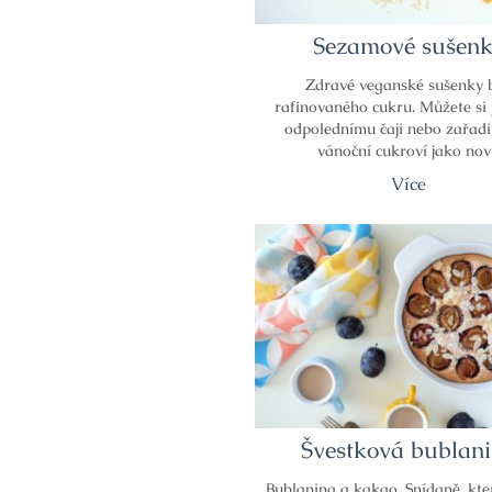
Sezamové sušen
Zdravé veganské sušenky 
rafinovaného cukru. Můžete si 
odpolednímu čaji nebo zařadi
vánoční cukroví jako no
Více
Švestková bublan
Bublanina a kakao. Snídaně, kt