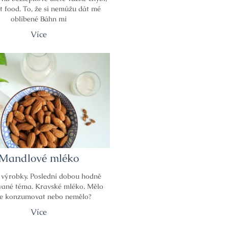
et food. To, že si nemůžu dát mé
oblíbené Báhn mi
Více
Mandlové mléko
 výrobky. Poslední dobou hodně
vané téma. Kravské mléko. Mělo
se konzumovat nebo nemělo?
Více