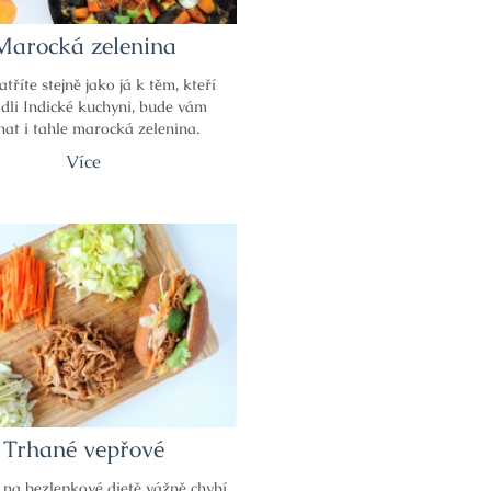
Marocká zelenina
patříte stejně jako já k těm, kteří
dli Indické kuchyni, bude vám
nat i tahle marocká zelenina.
Více
Trhané vepřové
 na bezlepkové dietě vážně chybí,