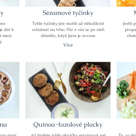
ky
Sezamové tyčinky
bez
Tyhle tyčinky jste mohli už několikrát
Jestli 
je dát k
ochutnat na trhu. Pár z vás se po nich
propa
t mezi
shánělo, když jsem je zrovna
chut
vý
Více
ina
Quinoa-fazolové placky
erou musí
Až budete tyhle placičky servírovat své
To, co mi