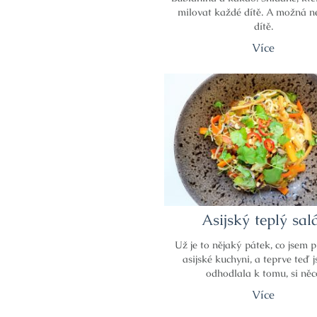
milovat každé dítě. A možná n
dítě.
Více
Asijský teplý sal
Už je to nějaký pátek, co jsem 
asijské kuchyni, a teprve teď 
odhodlala k tomu, si něc
Více