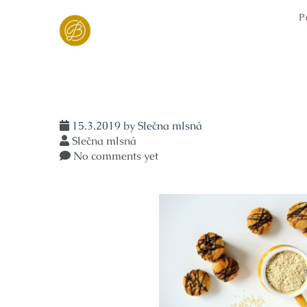
Skip
P
to
content
15.3.2019
by
Slečna mlsná
Slečna mlsná
No comments yet