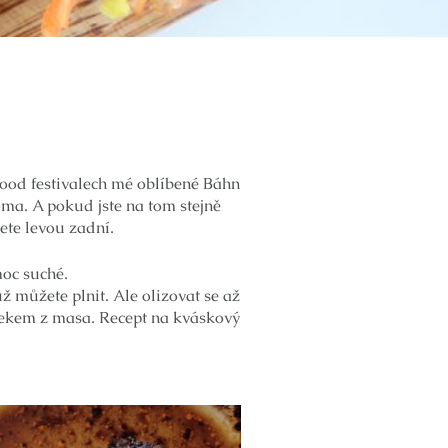
 food festivalech mé oblíbené Báhn
ma. A pokud jste na tom stejně
nete levou zadní.
moc suché.
už můžete plnit. Ale olizovat se až
ýpekem z masa. Recept na kváskový