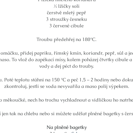
¼ lžičky soli
čerstvě mletý pepř
3 stroužky česneku
3 červené cibule
Troubu předehřej na 180°C.
u omáčku, přidej papriku, římský kmín, koriandr, pepř, sůl a j
so. To vlož do zapékací mísy, kolem poházej čtvrtky cibule a
vody a dej péct do trouby.
u. Poté teplotu stáhni na 150 °C a peč 1,5 – 2 hodiny nebo d
zkontroluj, jestli se voda nevyvařila a maso polij výpekem.
 měkoučké, nech ho trochu vychladnout a vidličkou ho natrhej
í jen tak na chlebu nebo si můžete udělat plněné bagetky s čer
Na plněné bagetky