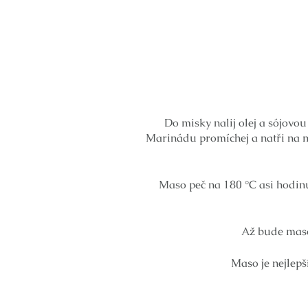
Do misky nalij olej a sójovo
Marinádu promíchej a natři na ma
Maso peč na 180 °C asi hodin
Až bude maso
Maso je nejlepš