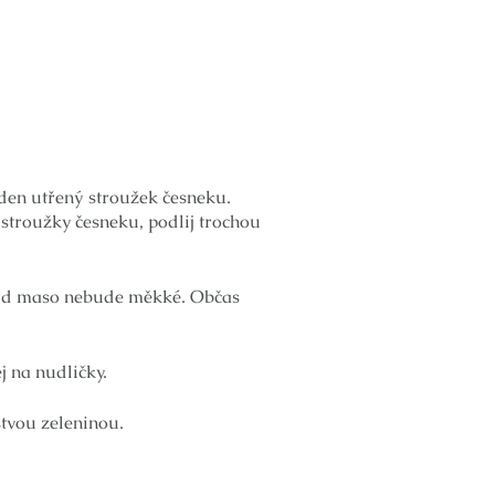
eden utřený stroužek česneku.
 stroužky česneku, podlij trochou
okud maso nebude měkké. Občas
 na nudličky.
stvou zeleninou.