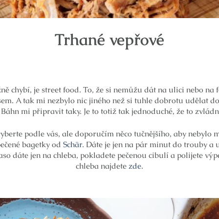
Trhané vepřové
ně chybí, je street food. To, že si nemůžu dát na ulici nebo na
m. A tak mi nezbylo nic jiného než si tuhle dobrotu udělat do
Báhn mi připravit taky. Je to totiž tak jednoduché, že to zvlád
yberte podle vás, ale doporučím něco tučnějšího, aby nebylo 
pečené bagetky od
Schär
. Dáte je jen na pár minut do trouby a 
so dáte jen na chleba, pokladete pečenou cibulí a polijete v
chleba najdete
zde
.