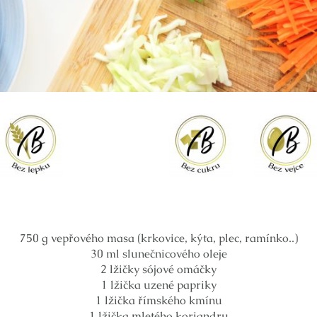
750 g vepřového masa (krkovice, kýta, plec, ramínko..)
30 ml slunečnicového oleje
2 lžičky sójové omáčky
1 lžička uzené papriky
1 lžička římského kmínu
1 lžička mletého koriandru