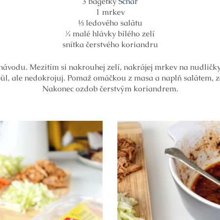
3 bagetky
Schar
1 mrkev
⅓ ledového salátu
¼ malé hlávky bílého zelí
snítka čerstvého koriandru
návodu. Mezitím si nakrouhej zelí, nakrájej mrkev na nudličky
půl, ale nedokrojuj. Pomaž omáčkou z masa a naplň salátem, 
Nakonec ozdob čerstvým koriandrem.