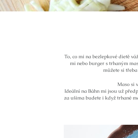
To, co mi na bezlepkové dietě váž
mi nebo burger s trhaným mase
můžete si třeba 
Maso si v
Ideální na Báhn mi jsou už před
za ušima budete i když trhané ma