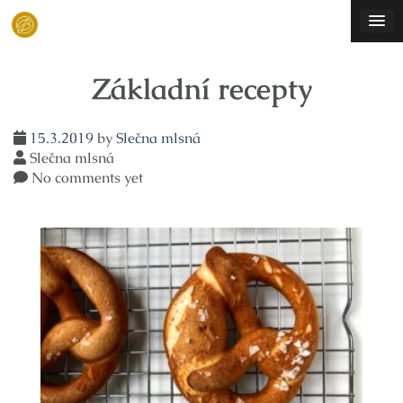
Skip
to
content
Základní recepty
15.3.2019
by
Slečna mlsná
Slečna mlsná
No comments yet