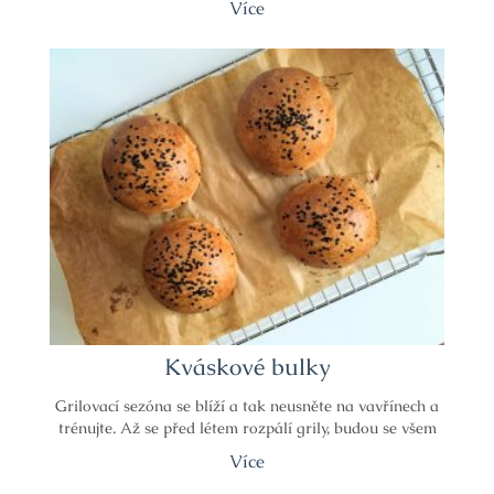
Více
Kváskové bulky
Grilovací sezóna se blíží a tak neusněte na vavřínech a
trénujte. Až se před létem rozpálí grily, budou se všem
Více