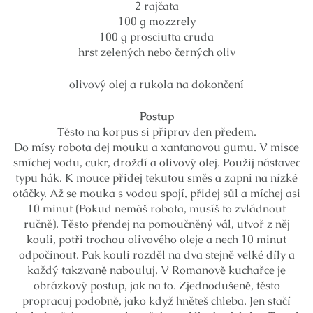
2 rajčata
100 g mozzrely
100 g prosciutta cruda
hrst zelených nebo černých oliv
olivový olej a rukola na dokončení
Postup
Těsto na korpus si připrav den předem.
Do mísy robota dej mouku a xantanovou gumu. V misce
smíchej vodu, cukr, droždí a olivový olej. Použij nástavec
typu hák. K mouce přidej tekutou směs a zapni na nízké
otáčky. Až se mouka s vodou spojí, přidej sůl a míchej asi
10 minut (Pokud nemáš robota, musíš to zvládnout
ručně). Těsto přendej na pomoučněný vál, utvoř z něj
kouli, potři trochou olivového oleje a nech 10 minut
odpočinout. Pak kouli rozděl na dva stejně velké díly a
každý takzvaně nabouluj. V Romanově kuchařce je
obrázkový postup, jak na to. Zjednodušeně, těsto
propracuj podobně, jako když hněteš chleba. Jen stačí