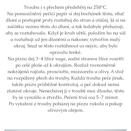
Troubu i s plechem předehřej na 250°C.
Na pomoučněný pečící papír si dej bochánek těsta, stlač
dlaní a postupně prsty roztahuj do stran a otáčej. Já si na
začátku vezmu těsto do dlaní, a tak ledabyle přehazuji,
aby se roztahovalo. Když je kruh větší, položím ho na vál
a roztahuji už jen dlaněmi a nakonec vytvořím malý
okraj. Snaž se těsto roztáhnout co nejvíc, aby bylo
opravdu tenké.
Na pizzu dej 3-4 lžíce suga, zadní stranou lžíce rozetři
po celé ploše až k okrajům. Rozlož rovnoměrně
nakrájená rajčata, prosciutto, mozzarelu a olivy. A vlož
na rozpálený plech do trouby. Každá trouba peče jinak,
takže pizzu průběžně kontroluj, a peč dokud nemá
zlatavé okraje. Nenechávej ji v troubě moc dlouho, těsto
by se vysušilo a ztvrdlo. Pečení trvá cca 5-7 minut.
Po vytažení z trouby poházej na pizzu rukolu a pokap
olivovým olejem.