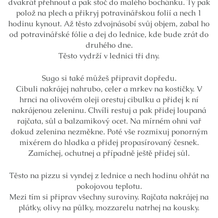
dvakrát přehnout a pak stoč do malého bochánku. Ty pak
polož na plech a přikryj potravinářskou folií a nech 1
hodinu kynout. Až těsto zdvojnásobí svůj objem, zabal ho
od potravinářské fólie a dej do lednice, kde bude zrát do
druhého dne.
Těsto vydrží v lednici tři dny.
Sugo si také můžeš připravit dopředu.
Cibuli nakrájej nahrubo, celer a mrkev na kostičky. V
hrnci na olivovém oleji orestuj cibulku a přidej k ní
nakrájenou zeleninu. Chvíli restuj a pak přidej loupaná
rajčata, sůl a balzamikový ocet. Na mírném ohni vař
dokud zelenina nezměkne. Poté vše rozmixuj ponorným
mixérem do hladka a přidej propasírovaný česnek.
Zamíchej, ochutnej a případně ještě přidej sůl.
Těsto na pizzu si vyndej z lednice a nech hodinu ohřát na
pokojovou teplotu.
Mezi tím si připrav všechny suroviny. Rajčata nakrájej na
plátky, olivy na půlky, mozzarelu natrhej na kousky.