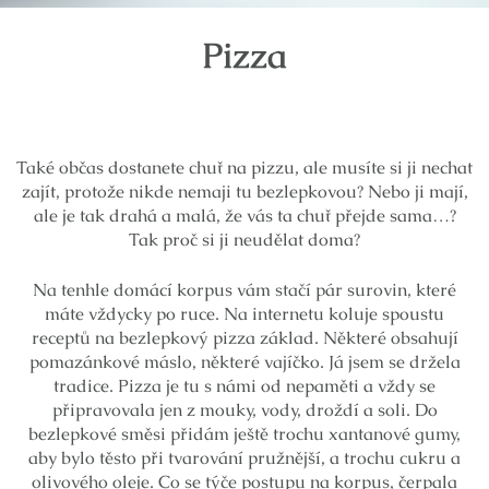
Pizza
Také občas dostanete chuť na pizzu, ale musíte si ji nechat
zajít, protože nikde nemaji tu bezlepkovou? Nebo ji mají,
ale je tak drahá a malá, že vás ta chuť přejde sama…?
Tak proč si ji neudělat doma?
Na tenhle domácí korpus vám stačí pár surovin, které
máte vždycky po ruce. Na internetu koluje spoustu
receptů na bezlepkový pizza základ. Některé obsahují
pomazánkové máslo, některé vajíčko. Já jsem se držela
tradice. Pizza je tu s námi od nepaměti a vždy se
připravovala jen z mouky, vody, droždí a soli. Do
bezlepkové směsi přidám ještě trochu xantanové gumy,
aby bylo těsto při tvarování pružnější, a trochu cukru a
olivového oleje. Co se týče postupu na korpus, čerpala