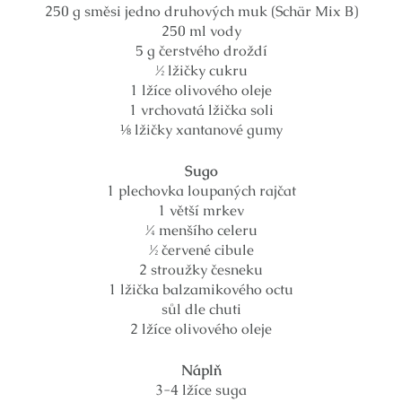
250 g směsi jedno druhových muk (Schär Mix B)
250 ml vody
5 g čerstvého droždí
½ lžičky cukru
1 lžíce olivového oleje
1 vrchovatá lžička soli
⅛ lžičky xantanové gumy
Sugo
1 plechovka loupaných rajčat
1 větší mrkev
¼ menšího celeru
½ červené cibule
2 stroužky česneku
1 lžička balzamikového octu
sůl dle chuti
2 lžíce olivového oleje
Náplň
3-4 lžíce suga