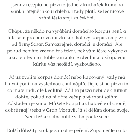
jsem z receptu na pizzu z jedné z kuchařek Romana
Vaňka. Stejně jako u chleba, i tady platí, že lednicové
zrání těsta stojí za čekání.
Chápu, že někdo na vyrábění domácího korpus není, a
tak jsem pro porovnání zkusila hotový korpus na pizzu
od firmy Schär. Samozřejmě, domácí je domácí. Ale
pokud nemáte zrovna čas čekat, než vám těsto vykyne a
uzraje v lednici, tahle varianta je ideální a o křupavou
kůrku vás neošidí, vyzkoušeno.
Ať už zvolíte korpus domácí nebo kupovaný, vždy má
hlavní podíl na výslednou chuť náplň. Dejte si na pizzu to,
co máte rádi, ale kvalitně. Žádná pizza nebude chutnat
dobře, pokud na ní dáte kečup a výrobní salám.
Základem je sugo. Můžete koupit už hotové v obchodě,
dobré mají třeba v Gran Moravii. Já si dělám doma svoje.
Není těžké a dochutíte si ho podle sebe.
Další důležitý krok je samotné pečení. Zapomeňte na to,