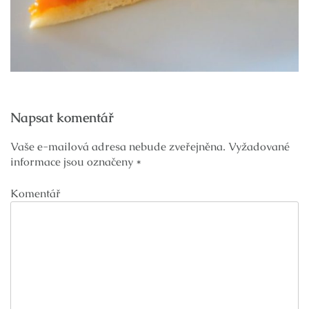
Navigace
Napsat komentář
pro
příspěvek
Vaše e-mailová adresa nebude zveřejněna.
Vyžadované
informace jsou označeny
*
Komentář