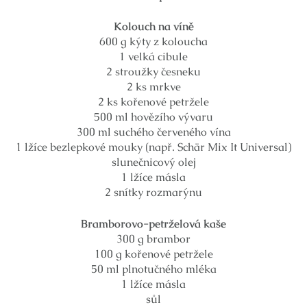
Kolouch na víně
600 g kýty z koloucha
1 velká cibule
2 stroužky česneku
2 ks mrkve
2 ks kořenové petržele
500 ml hovězího vývaru
300 ml suchého červeného vína
1 lžíce bezlepkové mouky (např. Schär Mix It Universal)
slunečnicový olej
1 lžíce másla
2 snítky rozmarýnu
Bramborovo-petrželová kaše
300 g brambor
100 g kořenové petržele
50 ml plnotučného mléka
1 lžíce másla
sůl