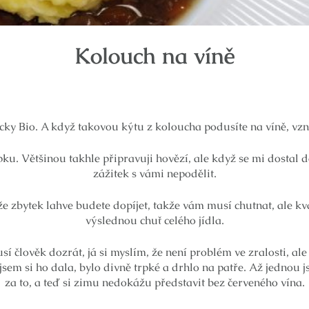
Kolouch na víně
ycky Bio. A když takovou kýtu z koloucha podusíte na víně, vz
epku. Většinou takhle připravuji hovězí, ale když se mi dostal 
zážitek s vámi nepodělit.
 že zbytek lahve budete dopíjet, takže vám musí chutnat, ale kv
výslednou chuť celého jídla.
í člověk dozrát, já si myslím, že není problém ve zralosti, ale
jsem si ho dala, bylo divně trpké a drhlo na patře. Až jednou js
za to, a teď si zimu nedokážu představit bez červeného vína.