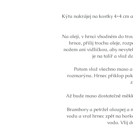
Kýtu nakrájej na kostky 4×4 cm a 
Na oleji, v hrnci vhodném do trou
hrnce, přilij trochu oleje, r
nožem ani vidličkou, aby nevyte
je na talíř a vlož
Potom vlož všechno maso a 
rozmarýnu. Hrnec přiklop pokl
z
Až bude maso dostatečně měkké,
Brambory a petržel oloupej a n
vodu a vrať hrnec zpět na hork
voda. Vlij d