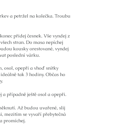
mrkev a petržel na kolečka. Troubu
akonec přidej česnek. Vše vyndej z
 všech stran. Do masa nepíchej
 budou kousky orestované, vyndej
vat poslední várku.
 osol, opepři a vhoď snítky
ideálně tak 3 hodiny. Občas ho
y.
a případně ještě osol a opepři.
měknutí. Až budou uvařené, slij
i, mezitím se vyvaří přebytečná
 a promíchej.