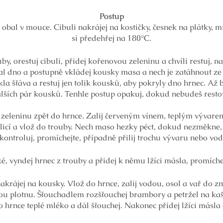
Postup
obal v mouce. Cibuli nakrájej na kostičky, česnek na plátky, 
si předehřej na 180°C.
by, orestuj cibuli, přidej kořenovou zeleninu a chvíli restuj, n
ozpal dno a postupně vkládej kousky masa a nech je zatáhnout ze
kla šťáva a restuj jen tolik kousků, aby pokryly dno hrnec. Až
 dalších pár kousků. Tenhle postup opakuj, dokud nebudeš resto
zeleninu zpět do hrnce. Zalij červeným vínem, teplým vývarem,
icí a vlož do trouby. Nech maso hezky péct, dokud nezměkne, 
kontroluj, promíchejte, případně přilij trochu vývaru nebo vod
 vyndej hrnec z trouby a přidej k němu lžíci másla, promíchej 
akrájej na kousky. Vlož do hrnce, zalij vodou, osol a vař do z
ou plotnu. Šťouchadlem rozšťouchej brambory a petržel na kaš
o hrnce teplé mléko a dál šťouchej. Nakonec přidej lžíci másla