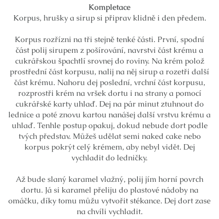
Kompletace
Korpus, hrušky a sirup si připrav klidně i den předem.
Korpus rozřízni na tři stejně tenké části. První, spodní
část polij sirupem z pošírování, navrstvi část krému a
cukrářskou špachtlí srovnej do roviny. Na krém polož
prostřední část korpusu, nalij na něj sirup a rozetři další
část krému. Nahoru dej poslední, vrchní část korpusu,
rozprostři krém na vršek dortu i na strany a pomocí
cukrářské karty uhlaď. Dej na pár minut ztuhnout do
lednice a poté znovu kartou nanášej další vrstvu krému a
uhlaď. Tenhle postup opakuj, dokud nebude dort podle
tvých představ. Můžeš udělat semi naked cake nebo
korpus pokrýt celý krémem, aby nebyl vidět. Dej
vychladit do ledničky.
Až bude slaný karamel vlažný, polij jím horní povrch
dortu. Já si karamel přeliju do plastové nádoby na
omáčku, díky tomu můžu vytvořit stékance. Dej dort zase
na chvíli vychladit.