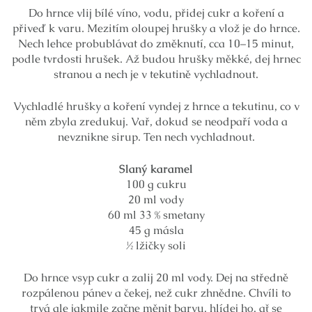
Do hrnce vlij bílé víno, vodu, přidej cukr a koření a
přiveď k varu. Mezitím oloupej hrušky a vlož je do hrnce.
Nech lehce probublávat do změknutí, cca 10–15 minut,
podle tvrdosti hrušek. Až budou hrušky měkké, dej hrnec
stranou a nech je v tekutině vychladnout.
Vychladlé hrušky a koření vyndej z hrnce a tekutinu, co v
něm zbyla zredukuj. Vař, dokud se neodpaří voda a
nevznikne sirup. Ten nech vychladnout.
Slaný karamel
100 g cukru
20 ml vody
60 ml 33 % smetany
45 g másla
½ lžičky soli
Do hrnce vsyp cukr a zalij 20 ml vody. Dej na středně
rozpálenou pánev a čekej, než cukr zhnědne. Chvíli to
trvá ale jakmile začne měnit barvu, hlídej ho, ať se