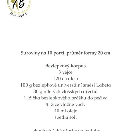
Suroviny na 10 porcí, průměr formy 20 cm
Bezlepkový korpus
3 vejce
120 g cukru
100 g bezlepkové universální směsi Labeta
80 g mletých vlašských ořechů
1 lžička bezlepkového prášku do pečiva
4 lžíce vlažné vody
40 ml oleje
špetka soli
sekané vlašské ořechy na ozdobu