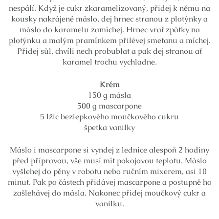
nespálí. Když je cukr zkaramelizovaný, přidej k němu na
kousky nakrájené máslo, dej hrnec stranou z plotýnky a
máslo do karamelu zamíchej. Hrnec vrať zpátky na
plotýnku a malým pramínkem přilévej smetanu a míchej.
Přidej sůl, chvíli nech probublat a pak dej stranou ať
karamel trochu vychladne.
Krém
150 g másla
500 g mascarpone
5 lžic bezlepkového moučkového cukru
špetka vanilky
Máslo i mascarpone si vyndej z lednice alespoň 2 hodiny
před přípravou, vše musí mít pokojovou teplotu. Máslo
vyšlehej do pěny v robotu nebo ručním mixerem, asi 10
minut. Pak po částech přidávej mascarpone a postupně ho
zašlehávej do másla. Nakonec přidej moučkový cukr a
vanilku.