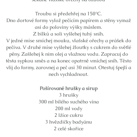
Troubu si předehřej na 150°C.
Dno dortové formy vylož pečícím papírem a stěny vymaž
asi do poloviny výšky máslem.
Z bílků a soli vyšlehej tuhý sníh.
V jedné míse smíchej mouku, vlašské ořechy a prášek do
pečiva. V druhé míse vyšlehej žloutky s cukrem do světlé
pěny. Zašlehej k nim olej a vlažnou vodu. Zapracuj do
těsta sypkou směs a na konec opatrně vmíchej sníh. Těsto
vlij do formy, zarovnej a peč asi 30 minut. Otestuj špejlí a
nech vychladnout.
Pošírované hrušky a sirup
3 hrušky
300 ml bílého suchého vína
200 ml vody
2 lžíce cukru
3 hvězdičky badyánu
2 celé skořice