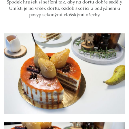
Spodek hrušek si seřízni tak, aby na dortu dobře seděly.
Umísti je na vršek dortu, ozdob skořicí a badyánem a
posyp sekanými vlašskými ořechy.