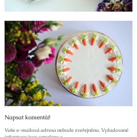
Navigace
Napsat komentář
pro
příspěvek
Vaše e-mailová adresa nebude zveřejněna.
Vyžadované
informace jsou označeny
*