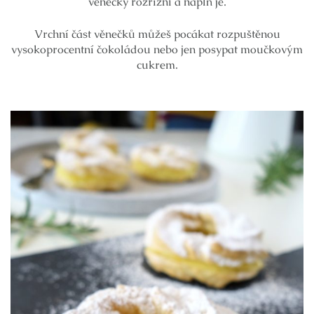
věnečky rozřízni a naplň je.
Vrchní část věnečků můžeš pocákat rozpuštěnou
vysokoprocentní čokoládou nebo jen posypat moučkovým
cukrem.