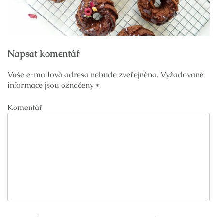
Navigace
Napsat komentář
pro
příspěvek
Vaše e-mailová adresa nebude zveřejněna.
Vyžadované
informace jsou označeny
*
Komentář