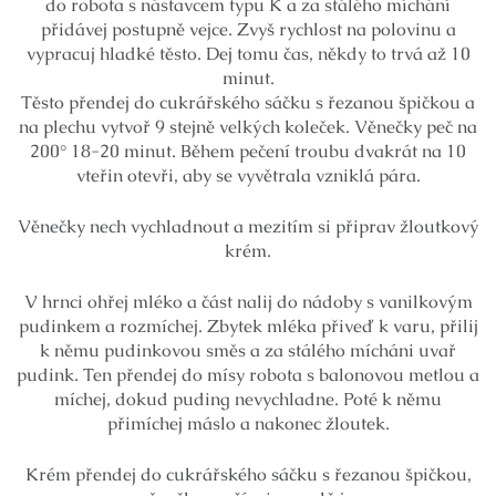
do robota s nástavcem typu K a za stálého míchání
přidávej postupně vejce. Zvyš rychlost na polovinu a
vypracuj hladké těsto. Dej tomu čas, někdy to trvá až 10
minut.
Těsto přendej do cukrářského sáčku s řezanou špičkou a
na plechu vytvoř 9 stejně velkých koleček. Věnečky peč na
200° 18-20 minut. Během pečení troubu dvakrát na 10
vteřin otevři, aby se vyvětrala vzniklá pára.
Věnečky nech vychladnout a mezitím si připrav žloutkový
krém.
V hrnci ohřej mléko a část nalij do nádoby s vanilkovým
pudinkem a rozmíchej. Zbytek mléka přiveď k varu, přilij
k němu pudinkovou směs a za stálého mícháni uvař
pudink. Ten přendej do mísy robota s balonovou metlou a
míchej, dokud puding nevychladne. Poté k němu
přimíchej máslo a nakonec žloutek.
Krém přendej do cukrářského sáčku s řezanou špičkou,