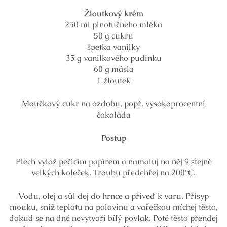
Žloutkový krém
250 ml plnotučného mléka
50 g cukru
špetka vanilky
35 g vanilkového pudinku
60 g másla
1 žloutek
Moučkový cukr na ozdobu, popř. vysokoprocentní
čokoláda
Postup
Plech vylož pečícím papírem a namaluj na něj 9 stejně
velkých koleček. Troubu předehřej na 200°C.
Vodu, olej a sůl dej do hrnce a přiveď k varu. Přisyp
mouku, sniž teplotu na polovinu a vařečkou míchej těsto,
dokud se na dně nevytvoří bílý povlak. Poté těsto přendej