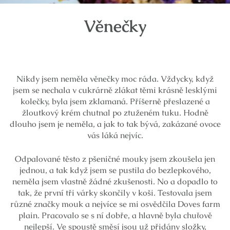
Věnečky
Nikdy jsem neměla věnečky moc ráda. Vždycky, když
jsem se nechala v cukrárně zlákat těmi krásně lesklými
kolečky, byla jsem zklamaná. Příšerně přeslazené a
žloutkový krém chutnal po ztuženém tuku. Hodně
dlouho jsem je neměla, a jak to tak bývá, zakázané ovoce
vás láká nejvíc.
Odpalované těsto z pšeničné mouky jsem zkoušela jen
jednou, a tak když jsem se pustila do bezlepkového,
neměla jsem vlastně žádné zkušenosti. No a dopadlo to
tak, že první tři várky skončily v koši. Testovala jsem
různé značky mouk a nejvíce se mi osvědčila Doves farm
plain. Pracovalo se s ní dobře, a hlavně byla chuťově
nejlepší. Ve spoustě směsí jsou už přidány složky,