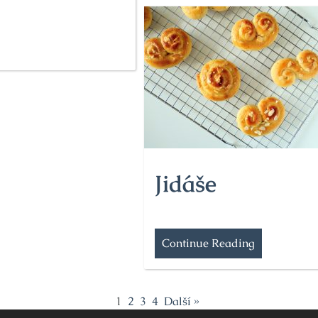
Jidáše
Continue Reading
1
2
3
4
Další »