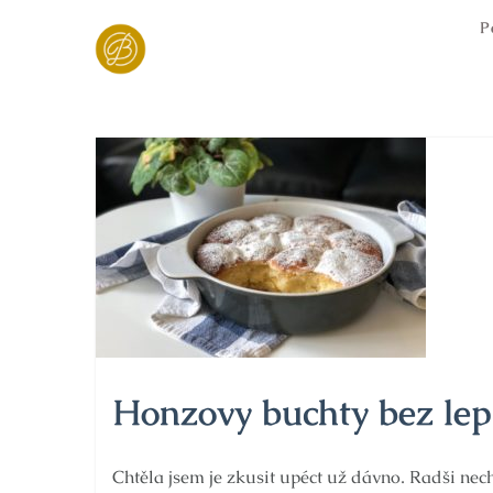
Skip
P
to
content
Honzovy buchty bez le
Chtěla jsem je zkusit upéct už dávno. Radši nechc