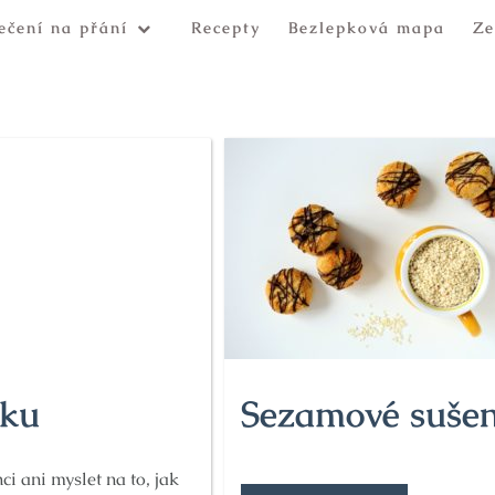
ečení na přání
Recepty
Bezlepková mapa
Ze
pku
Sezamové suše
i ani myslet na to, jak