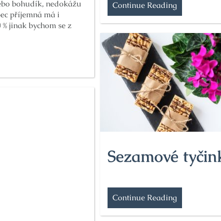
nebo bohudík, nedokážu
Continue Reading
bec příjemná má i
 % jinak bychom se z
Sezamové tyčin
Continue Reading