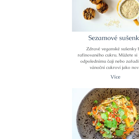
Sezamové sušen
Zdravé veganské sušenky 
rafinovaného cukru. Můžete si 
odpolednímu čaji nebo zařadi
vánoční cukroví jako no
Více