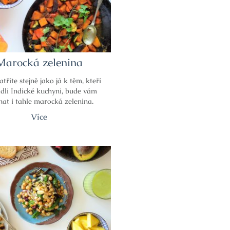
Marocká zelenina
patříte stejně jako já k těm, kteří
dli Indické kuchyni, bude vám
nat i tahle marocká zelenina.
Více