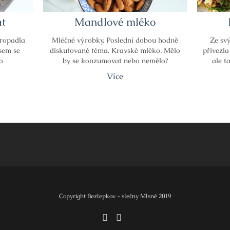
át
Mandlové mléko
propadla
Mléčné výrobky. Poslední dobou hodně
Ze svý
jsem se
diskutované téma. Kravské mléko. Mělo
přivezla
o
by se konzumovat nebo nemělo?
ale t
Více
Copyright Bezlepkov - slečny Mlsné 2019