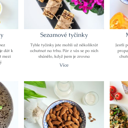
ky
Sezamové tyčinky
bez
Tyhle tyčinky jste mohli už několikrát
Jestli 
je dát k
ochutnat na trhu. Pár z vás se po nich
propa
t mezi
shánělo, když jsem je zrovna
chut
vý
Více