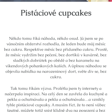
Pistáciové cupcakes
Někdo tomu říká náhoda, někdo osud. Já jsem se po
vánočním obžerství rozhodla, že leden bude můj měsíc
bez cukru. Respektive měsíc bez přidaného cukru. Prostě,
že měsíc vydržím bez pečení, bez dortíků v kavárně, bez
sladkých dobrůtek po obědě a bez karamelu na
víkendových pohankových kaších. A úplnou náhodou se
objevila nabídka na narozeninový dort, světe div se, bez
cukru.
Tak tomu říkám výzva. Prolétla jsem ty internety a
načerpala inspiraci. Na celý den se zavřela do kuchyně a
pekla a ochutnávala a pekla a ochutnávala…a vznikly
tyhle pistáciové cupcaky. A musím říct, že to není vůbec
špatné, můžete totiž sníst klidně dva na posezení a bez