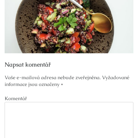
Navigace
Napsat komentář
pro
příspěvek
Vaše e-mailová adresa nebude zveřejněna.
Vyžadované
informace jsou označeny
*
Komentář