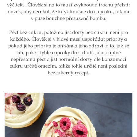
výčitek…Člověk si na to musí zvyknout a trochu přelstít
mozek, aby nečekal, že když kousne do cupcaku, tak mu
v puse bouchne přesazená bomba.
Péct bez cukru, potažmo jist dorty bez cukru, není pro
každého. Člověk si v hlavě musí uspořádat priority a
pokud jeho priorita je on sám a jeho zdraví, a to, jak se
cítí, pak si tyhle cupcaky dá s chutí. Já asi úplně
nepřestanu péct a jíst normální dorty, ale konzumaci
cukru určitě omezím, takže tohle určitě není poslední
bezcukerný recept.