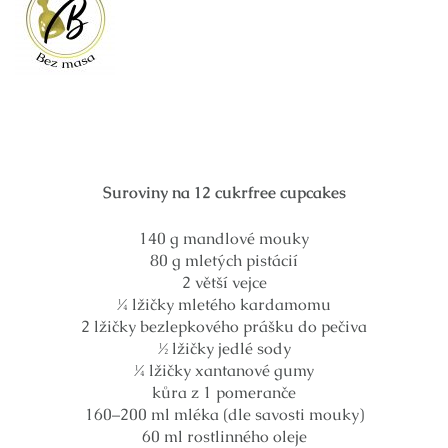
Suroviny na 12 cukrfree cupcakes
140 g mandlové mouky
80 g mletých pistácií
2 větší vejce
¼ lžičky mletého kardamomu
2 lžičky bezlepkového prášku do pečiva
½ lžičky jedlé sody
¼ lžičky xantanové gumy
kůra z 1 pomeranče
160–200 ml mléka (dle savosti mouky)
60 ml rostlinného oleje