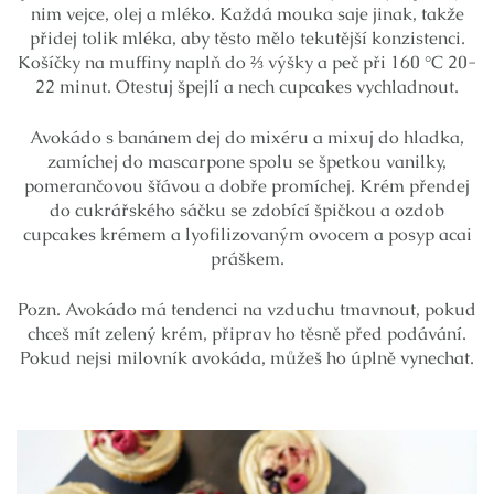
nim vejce, olej a mléko. Každá mouka saje jinak, takže
přidej tolik mléka, aby těsto mělo tekutější konzistenci.
Košíčky na muffiny naplň do ⅔ výšky a peč při 160 °C 20-
22 minut. Otestuj špejlí a nech cupcakes vychladnout.
Avokádo s banánem dej do mixéru a mixuj do hladka,
zamíchej do mascarpone spolu se špetkou vanilky,
pomerančovou šťávou a dobře promíchej. Krém přendej
do cukrářského sáčku se zdobící špičkou a ozdob
cupcakes krémem a lyofilizovaným ovocem a posyp acai
práškem.
Pozn. Avokádo má tendenci na vzduchu tmavnout, pokud
chceš mít zelený krém, připrav ho těsně před podávání.
Pokud nejsi milovník avokáda, můžeš ho úplně vynechat.