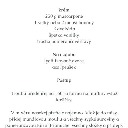
krém
250 g mascarpone
1 velký nebo 2 menší banány
½ avokáda
špetka vanilky
trocha pomerančové šťávy
Na ozdobu
lyofilizované ovoce
acai prášek
Postup
Troubu předehřej na 160° a formu na muffiny vylož
košíčky.
V mixéru nasekej pistácie najemno. Vlož je do mísy,
přidej mandlovou mouku a všechny sypké suroviny a
pomerančovou kůru. Promíchej všechny složky a přidej k