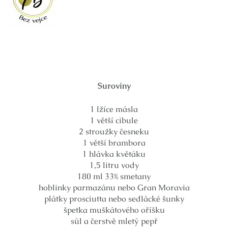
Suroviny
1 lžíce másla
1 větší cibule
2 stroužky česneku
1 větší brambora
1 hlávka květáku
1,5 litru vody
180 ml 33% smetany
hoblinky parmazánu nebo Gran Moravia
plátky prosciutta nebo sedlácké šunky
špetka muškátového oříšku
sůl a čerstvě mletý pepř