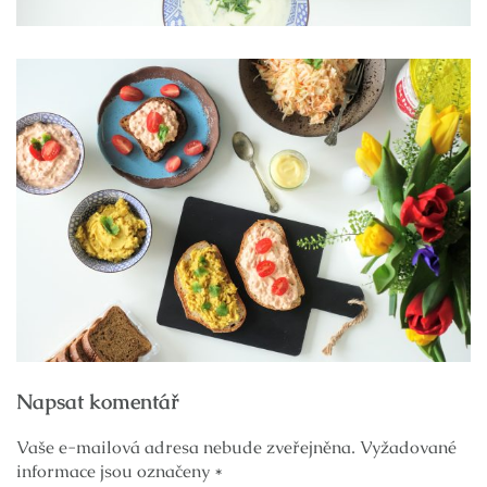
Navigace
Napsat komentář
pro
příspěvek
Vaše e-mailová adresa nebude zveřejněna.
Vyžadované
informace jsou označeny
*