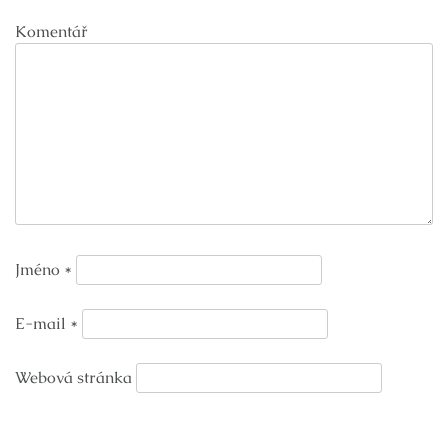
Komentář
Jméno
*
E-mail
*
Webová stránka