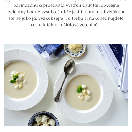
parmazánu a prosciutta vystřelí chuť tak obyčejné
zeleniny hodně vysoko. Takže jestli to máte s květákem
stejně jako já, vyzkoušejte ji a třeba si nakonec najdete
cestu k téhle košťálové zelenině.