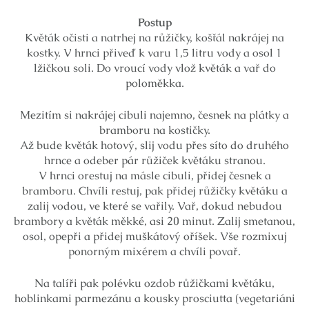
Postup
Květák očisti a natrhej na růžičky, košťál nakrájej na
kostky. V hrnci přiveď k varu 1,5 litru vody a osol 1
lžičkou soli. Do vroucí vody vlož květák a vař do
poloměkka.
Mezitím si nakrájej cibuli najemno, česnek na plátky a
bramboru na kostičky.
Až bude květák hotový, slij vodu přes síto do druhého
hrnce a odeber pár růžiček květáku stranou.
V hrnci orestuj na másle cibuli, přidej česnek a
bramboru. Chvíli restuj, pak přidej růžičky květáku a
zalij vodou, ve které se vařily. Vař, dokud nebudou
brambory a květák měkké, asi 20 minut. Zalij smetanou,
osol, opepři a přidej muškátový oříšek. Vše rozmixuj
ponorným mixérem a chvíli povař.
Na talíři pak polévku ozdob růžičkami květáku,
hoblinkami parmezánu a kousky prosciutta (vegetariáni