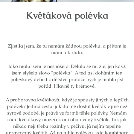
Květáková polévka
Zjistila jsem, že tu nemám žádnou polévku, a přitom je
mám tak ráda.
Jako malá jsem je nesnášela. Dělalo se mi zle, jen když
jsem slyšela slovo “polévka”. A teď asi doháním ten
polévkový deficit z dětství, protože bych je mohla jíst
pořád. Hlavně ty krémové.
A proč zrovna květáková, když je spousty jiných a lepších
polévek? Jediná cesta, jak do mě dostat květák v jiné než
syrové podobě, je právě ve formě téhle polévky. Nemám
ráda květákový mozeček ani obalovaný květák. Tak jak
někdo nejí třeba rozinky v pečivu, já nejím tepelně
upravovaný květák. Až na tuhle polévku, kde kombinace