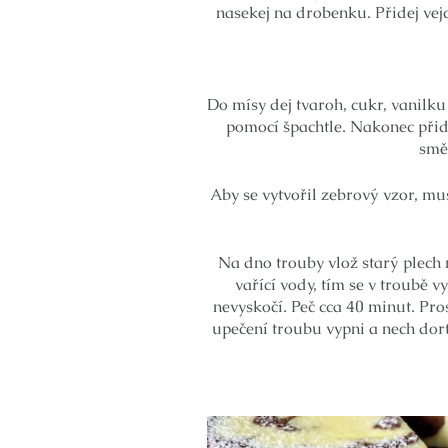
nasekej na drobenku. Přidej vej
Do mísy dej tvaroh, cukr, vanil
pomocí špachtle. Nakonec přidej
smě
Aby se vytvořil zebrový vzor, mus
Na dno trouby vlož starý plech 
vařící vody, tím se v troubě v
nevyskočí. Peč cca 40 minut. Pro
upečení troubu vypni a nech dort