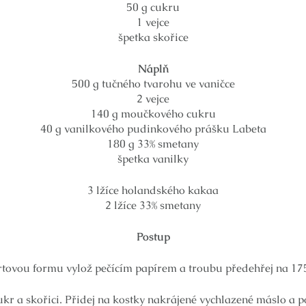
50 g cukru
1 vejce
špetka skořice
Náplň
500 g tučného tvarohu ve vaničce
2 vejce
140 g moučkového cukru
40 g vanilkového pudinkového prášku Labeta
180 g 33% smetany
špetka vanilky
3 lžíce holandského kakaa
2 lžíce 33% smetany
Postup
tovou formu vylož pečícím papírem a troubu předehřej na 17
kr a skořici. Přidej na kostky nakrájené vychlazené máslo a 