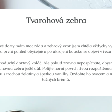
Tvarohová zebra
vé dorty mám moc ráda a zebrový vzor jsem chtěla vždycky vy
na první pohled obyčejně a po ukrojení kousku se objeví v řez
ednoduchý dortový koláč. Ale pokud zrovna nepospícháte, abyste
ohovou zebru ještě dál. Polijte horní povrch třeba rozpuštěn
s trochou želatiny a špetkou vanilky. Ozdobte ho ovocem a m
tučných krémů.