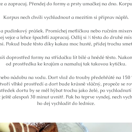
ce a zapracuj. Přendej do formy a prsty umačkej na dno. Korpu
Korpus nech chvíli vychladnout a mezitím si připrav náplň.
ku a pudinkový prášek. Promíchej metličkou nebo ručním mixer
 vejce a lehce špachtlí zapracuj. Odlij si ½ těsta do druhé mí
si. Pokud bude těsto díky kakau moc husté, přidej trochu smet
íš doprostřed formy na střídačku lít bílé a hnědé těsto. Nako
od prostředka ke krajům a namaluj tak takovou kytičku.
nebo nádobu na vodu. Dort vlož do trouby předehřáté na 150 °
ytvoří vlhké prostředí a dort bude krásně vláčný, propeče se r
středek dortu by se měl hýbat trochu jako želé, po vychladnut
 ještě alespoň 30 minut uvnitř. Pak ho teprve vyndej, nech vyc
ho dej vychladit do lednice.