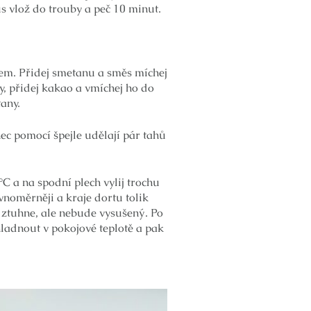
s vlož do trouby a peč 10 minut.
em. Přidej smetanu a směs míchej
sy, přidej kakao a vmíchej ho do
any.
nec pomocí špejle udělají pár tahů
C a na spodní plech vylij trochu
ovnoměrněji a kraje dortu tolik
í ztuhne, ale nebude vysušený. Po
hladnout v pokojové teplotě a pak