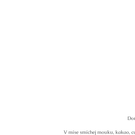
Dor
V míse smíchej mouku, kakao, cu