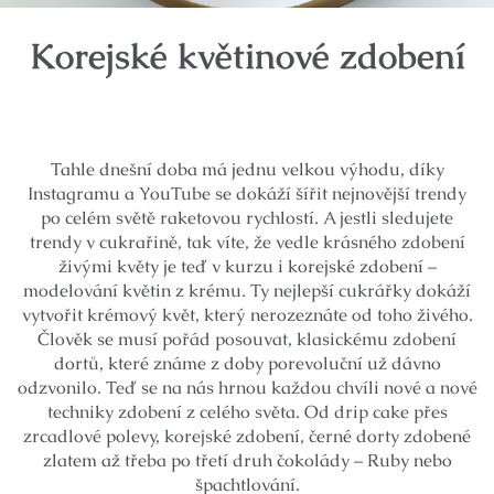
Korejské květinové zdobení
Tahle dnešní doba má jednu velkou výhodu, díky
Instagramu a YouTube se dokáží šířit nejnovější trendy
po celém světě raketovou rychlostí. A jestli sledujete
trendy v cukrařině, tak víte, že vedle krásného zdobení
živými květy je teď v kurzu i korejské zdobení –
modelování květin z krému. Ty nejlepší cukrářky dokáží
vytvořit krémový květ, který nerozeznáte od toho živého.
Člověk se musí pořád posouvat, klasickému zdobení
dortů, které známe z doby porevoluční už dávno
odzvonilo. Teď se na nás hrnou každou chvíli nové a nové
techniky zdobení z celého světa. Od drip cake přes
zrcadlové polevy, korejské zdobení, černé dorty zdobené
zlatem až třeba po třetí druh čokolády – Ruby nebo
špachtlování.