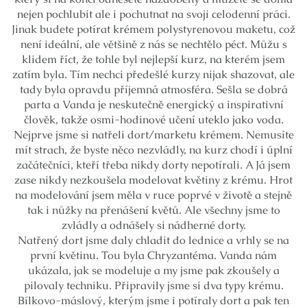
nejen pochlubit ale i pochutnat na svoji celodenní práci.
Jinak budete potírat krémem polystyrenovou maketu, což
není ideální, ale většině z nás se nechtělo péct. Můžu s
klidem říct, že tohle byl nejlepší kurz, na kterém jsem
zatím byla. Tím nechci předešlé kurzy nijak shazovat, ale
tady byla opravdu příjemná atmosféra. Sešla se dobrá
parta a Vanda je neskutečně energický a inspirativní
člověk, takže osmi-hodinové učení uteklo jako voda.
Nejprve jsme si natřeli dort/marketu krémem. Nemusíte
mít strach, že byste něco nezvládly, na kurz chodí i úplní
začátečníci, kteří třeba nikdy dorty nepotírali. A Já jsem
zase nikdy nezkoušela modelovat květiny z krému. Hrot
na modelování jsem měla v ruce poprvé v životě a stejně
tak i nůžky na přenášení květů. Ale všechny jsme to
zvládly a odnášely si nádherné dorty.
Natřený dort jsme daly chladit do lednice a vrhly se na
první květinu. Tou byla Chryzantéma. Vanda nám
ukázala, jak se modeluje a my jsme pak zkoušely a
pilovaly techniku. Připravily jsme si dva typy krému.
Bílkovo-máslový, kterým jsme i potíraly dort a pak ten