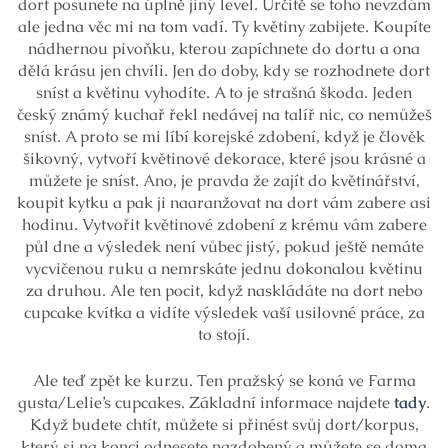
dort posunete na úplně jiný level. Určitě se toho nevzdám
ale jedna věc mi na tom vadí. Ty květiny zabijete. Koupíte
nádhernou pivoňku, kterou zapíchnete do dortu a ona
dělá krásu jen chvíli. Jen do doby, kdy se rozhodnete dort
sníst a květinu vyhodíte. A to je strašná škoda. Jeden
český známý kuchař řekl nedávej na talíř nic, co nemůžeš
sníst. A proto se mi líbí korejské zdobení, když je člověk
šikovný, vytvoří květinové dekorace, které jsou krásné a
můžete je sníst. Ano, je pravda že zajít do květinářství,
koupit kytku a pak ji naaranžovat na dort vám zabere asi
hodinu. Vytvořit květinové zdobení z krému vám zabere
půl dne a výsledek není vůbec jistý, pokud ještě nemáte
vycvičenou ruku a nemrskáte jednu dokonalou květinu
za druhou. Ale ten pocit, když naskládáte na dort nebo
cupcake kvítka a vidíte výsledek vaší usilovné práce, za
to stojí.
Ale teď zpět ke kurzu. Ten pražský se koná ve Farma
gusta/Lelie’s cupcakes. Základní informace najdete
tady
.
Když budete chtít, můžete si přinést svůj dort/korpus,
který si na konci odnesete nazdobený a můžete se doma