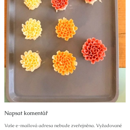
Navigace
Napsat komentář
pro
příspěvek
Vaše e-mailová adresa nebude zveřejněna.
Vyžadované