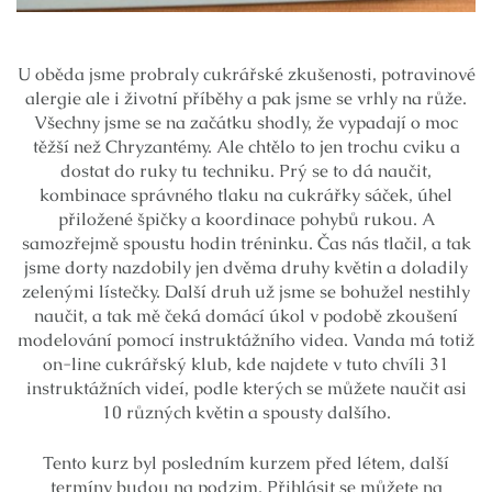
U oběda jsme probraly cukrářské zkušenosti, potravinové
alergie ale i životní příběhy a pak jsme se vrhly na růže.
Všechny jsme se na začátku shodly, že vypadají o moc
těžší než Chryzantémy. Ale chtělo to jen trochu cviku a
dostat do ruky tu techniku. Prý se to dá naučit,
kombinace správného tlaku na cukrářky sáček, úhel
přiložené špičky a koordinace pohybů rukou. A
samozřejmě spoustu hodin tréninku. Čas nás tlačil, a tak
jsme dorty nazdobily jen dvěma druhy květin a doladily
zelenými lístečky. Další druh už jsme se bohužel nestihly
naučit, a tak mě čeká domácí úkol v podobě zkoušení
modelování pomocí instruktážního videa. Vanda má totiž
on-line cukrářský klub, kde najdete v tuto chvíli 31
instruktážních videí, podle kterých se můžete naučit asi
10 různých květin a spousty dalšího.
Tento kurz byl posledním kurzem před létem, další
termíny budou na podzim. Přihlásit se můžete na