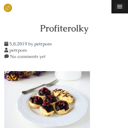
Skip
to
content
Profiterolky
5.8.2019
by
petrpom
petrpom
No comments yet