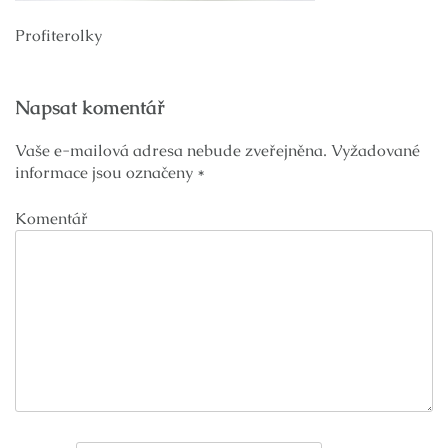
Profiterolky
Navigace
Napsat komentář
pro
příspěvek
Vaše e-mailová adresa nebude zveřejněna.
Vyžadované
informace jsou označeny
*
Komentář