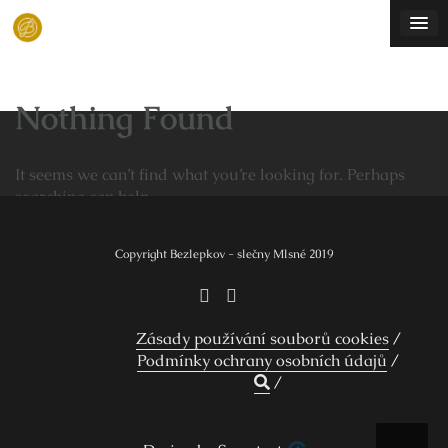
Skip
to
content
Nothing Found
It seems we can’t find what you’re looking for. Perhaps
searching can help.
Vyhledávání
Copyright Bezlepkov - slečny Mlsné 2019
Zásady používání souborů cookies
Podmínky ochrany osobních údajů