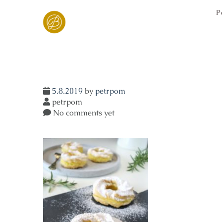
Skip
P
to
content
5.8.2019
by
petrpom
petrpom
No comments yet