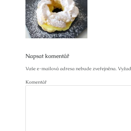
Navigace
Napsat komentář
pro
příspěvek
Vaše e-mailová adresa nebude zveřejněna.
Vyžad
Komentář