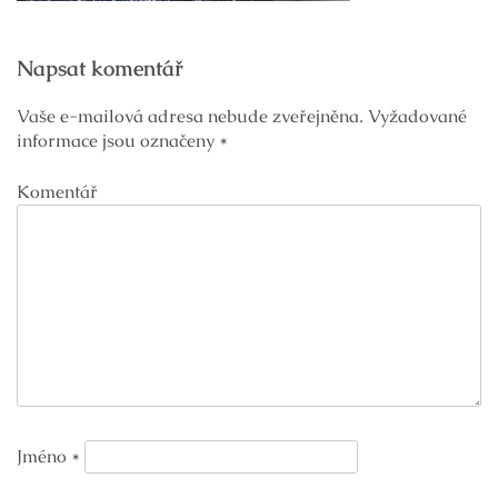
Navigace
Napsat komentář
pro
příspěvek
Vaše e-mailová adresa nebude zveřejněna.
Vyžadované
informace jsou označeny
*
Komentář
Jméno
*