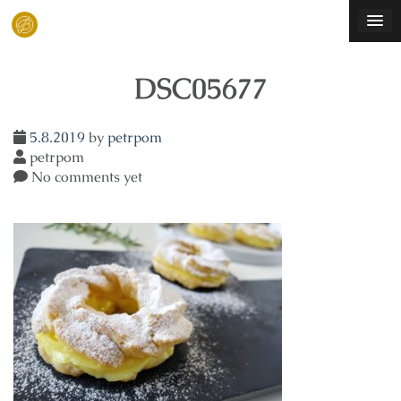
Skip
to
content
DSC05677
5.8.2019
by
petrpom
petrpom
No comments yet