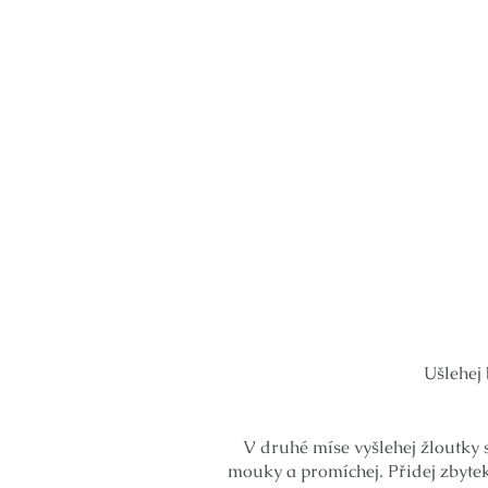
Ušlehej 
V druhé míse vyšlehej žloutky s
mouky a promíchej. Přidej zbytek