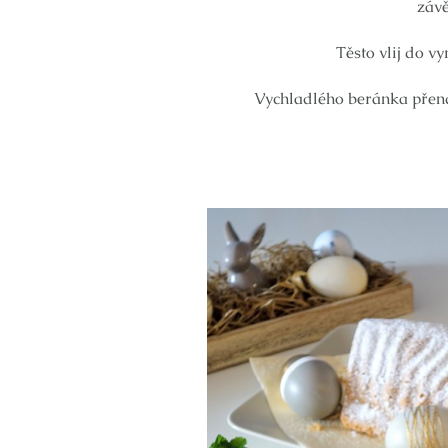
závě
Těsto vlij do v
Vychladlého beránka přen