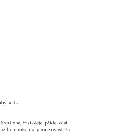
uhý sníh.
zašlehej část oleje, přidej část
, každá mouka má jinou savost. Na