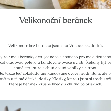
Velikonoční beránek
Velikonoce bez beránka jsou jako Vánoce bez dárků.
dý rok měli beránky dva. Jednoho šlehaného pro mě a druhého 
u čokoládovou polevu a kandované ovoce uvnitř. Šlehaný byl p
jemná struktura s chutí a vůní vanilky a citronu.
tě, takže teď čokoládu ani kandované ovoce neodmítám, ale be
ončím u té mé dětské klasiky. Klasiky, kterou jsem si trochu 
které je beránek krásně hnědý a chutná po oříškách.