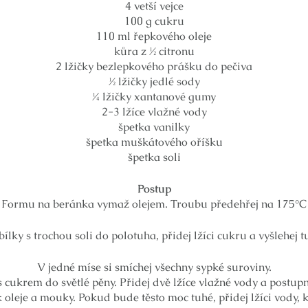
4 vetší vejce
100 g cukru
110 ml řepkového oleje
kůra z ½ citronu
2 lžičky bezlepkového prášku do pečiva
½ lžičky jedlé sody
¼ lžičky xantanové gumy
2-3 lžíce vlažné vody
špetka vanilky
špetka muškátového oříšku
špetka soli
Postup
Formu na beránka vymaž olejem. Troubu předehřej na 175°C
bílky s trochou soli do polotuha, přidej lžíci cukru a vyšlehej t
V jedné míse si smíchej všechny sypké suroviny.
 cukrem do světlé pěny. Přidej dvě lžíce vlažné vody a postupně 
 oleje a mouky. Pokud bude těsto moc tuhé, přidej lžíci vody