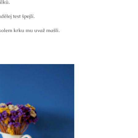
ílků.
lej test špejlí.
kolem krku mu uvaž mašli.