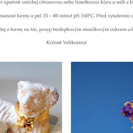
r opatrně vmíchej citronovou nebo limetkovou kůru a sníh z b
ymazané formy a peč 35 – 40 minut při 160°C. Před vytažením udě
dej z formy na tác, posyp bezlepkovým moučkovým cukrem a 
Krásné Velikonoce