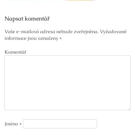
Navigace
Napsat komentář
pro
příspěvek
Vaše e-mailová adresa nebude zveřejněna.
Vyžadované
informace jsou označeny
*
Komentář
Jméno
*