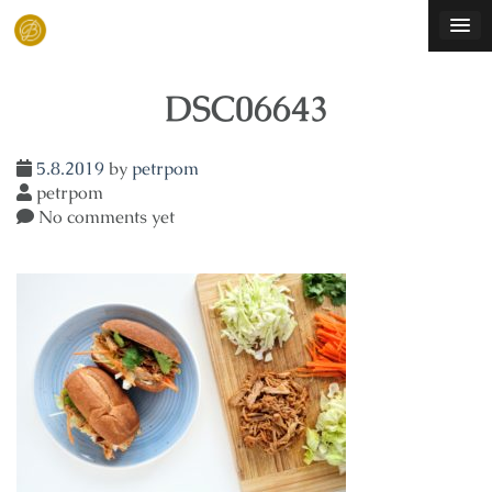
Skip
to
content
DSC06643
5.8.2019
by
petrpom
petrpom
No comments yet