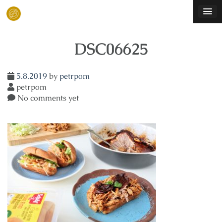
Skip
to
content
DSC06625
5.8.2019
by
petrpom
petrpom
No comments yet