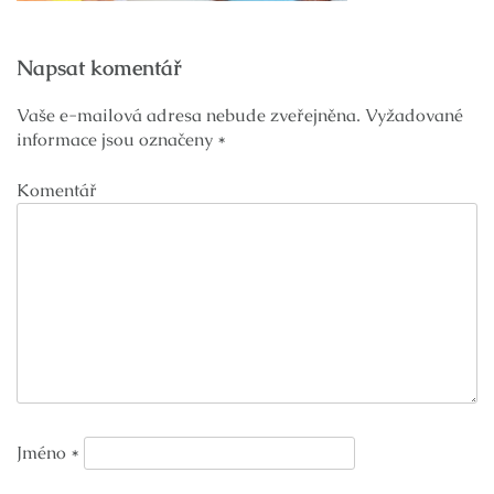
Navigace
Napsat komentář
pro
příspěvek
Vaše e-mailová adresa nebude zveřejněna.
Vyžadované
informace jsou označeny
*
Komentář
Jméno
*