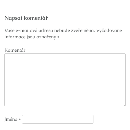
Navigace
Napsat komentář
pro
příspěvek
Vaše e-mailová adresa nebude zveřejněna.
Vyžadované
informace jsou označeny
*
Komentář
Jméno
*