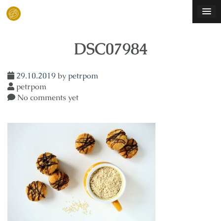
Skip
to
content
DSC07984
29.10.2019
by
petrpom
petrpom
No comments yet