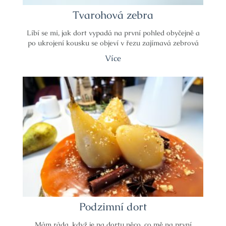
Tvarohová zebra
Líbí se mi, jak dort vypadá na první pohled obyčejně a
po ukrojení kousku se objeví v řezu zajímavá zebrová
Více
Podzimní dort
Mám ráda, když je na dortu něco, co mě na první