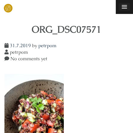
Skip
to
content
ORG_DSC07571
31.7.2019
by
petrpom
petrpom
No comments yet