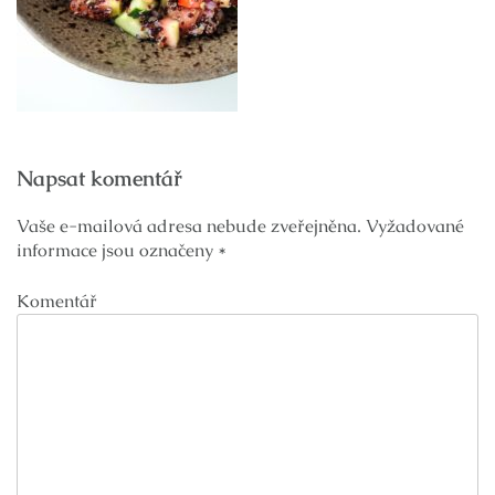
Navigace
Napsat komentář
pro
příspěvek
Vaše e-mailová adresa nebude zveřejněna.
Vyžadované
informace jsou označeny
*
Komentář