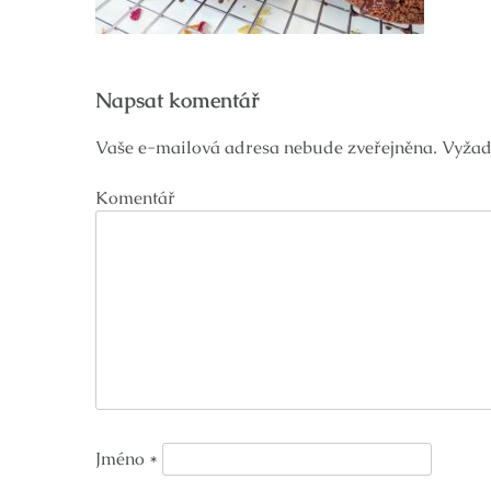
Navigace
Napsat komentář
pro
příspěvek
Vaše e-mailová adresa nebude zveřejněna.
Vyžad
Komentář
Jméno
*