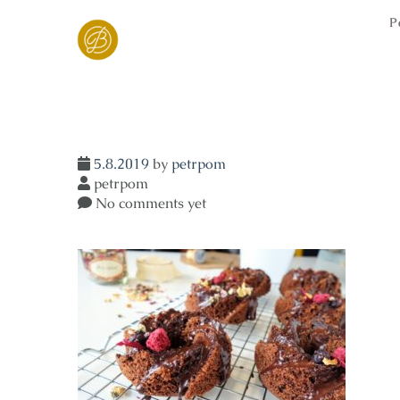
Skip
P
to
content
5.8.2019
by
petrpom
petrpom
No comments yet