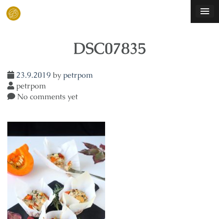
Skip
to
content
DSC07835
23.9.2019
by
petrpom
petrpom
No comments yet