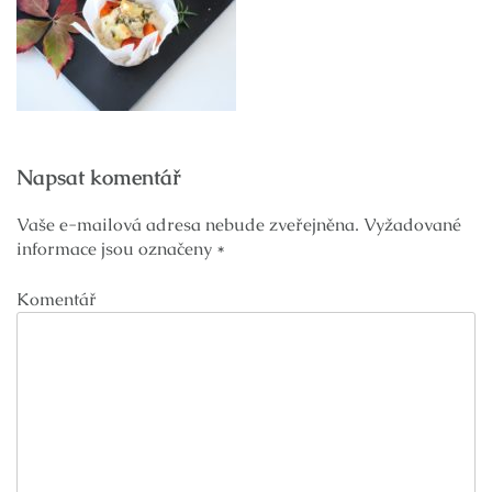
Navigace
Napsat komentář
pro
příspěvek
Vaše e-mailová adresa nebude zveřejněna.
Vyžadované
informace jsou označeny
*
Komentář