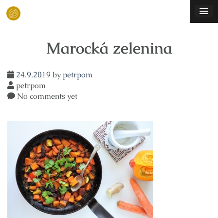
Skip
to
content
Marocká zelenina
24.9.2019
by
petrpom
petrpom
No comments yet