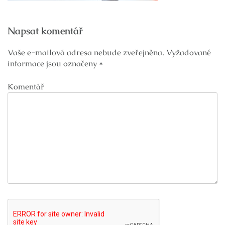
Navigace
Napsat komentář
pro
příspěvek
Vaše e-mailová adresa nebude zveřejněna.
Vyžadované
informace jsou označeny
*
Komentář