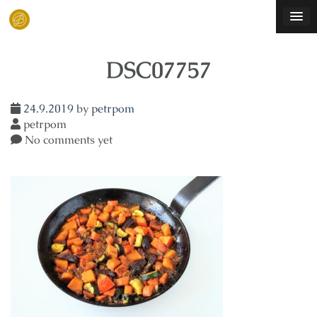
Skip
to
content
DSC07757
24.9.2019
by
petrpom
petrpom
No comments yet