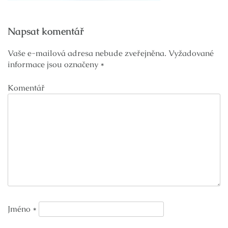
Navigace
Napsat komentář
pro
příspěvek
Vaše e-mailová adresa nebude zveřejněna.
Vyžadované
informace jsou označeny
*
Komentář
Jméno
*