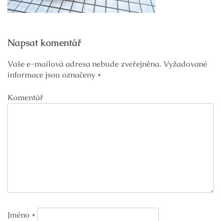
Navigace
Napsat komentář
pro
příspěvek
Vaše e-mailová adresa nebude zveřejněna.
Vyžadované
informace jsou označeny
*
Komentář
Jméno
*