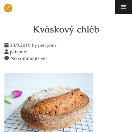
Skip
to
content
Kváskový chléb
30.9.2019
by
petrpom
petrpom
No comments yet