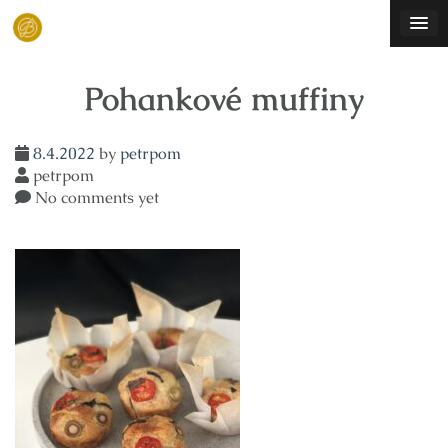
Skip
to
content
Pohankové muffiny
8.4.2022
by
petrpom
petrpom
No comments yet