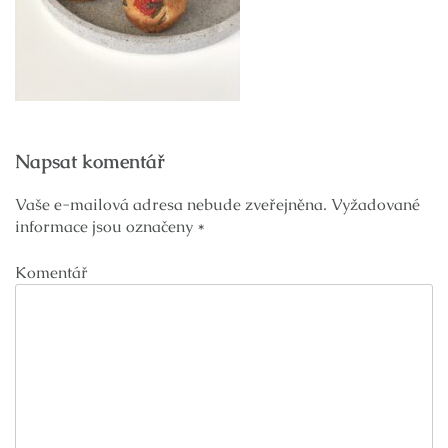
Navigace
Napsat komentář
pro
příspěvek
Vaše e-mailová adresa nebude zveřejněna.
Vyžadované
informace jsou označeny
*
Komentář