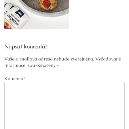
Navigace
Napsat komentář
pro
příspěvek
Vaše e-mailová adresa nebude zveřejněna.
Vyžadované
informace jsou označeny
*
Komentář