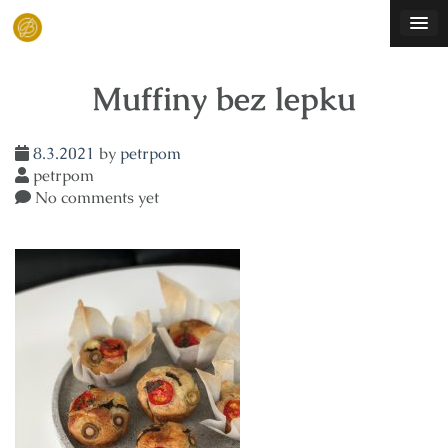
Skip
to
content
Muffiny bez lepku
8.3.2021
by
petrpom
petrpom
No comments yet