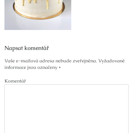
Navigace
Napsat komentář
pro
příspěvek
Vaše e-mailová adresa nebude zveřejněna.
Vyžadované
informace jsou označeny
*
Komentář