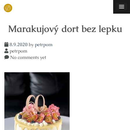
Skip
to
content
Marakujový dort bez lepku
8.9.2020
by
petrpom
petrpom
No comments yet