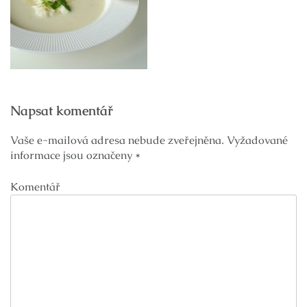
Navigace
Napsat komentář
pro
příspěvek
Vaše e-mailová adresa nebude zveřejněna.
Vyžadované
informace jsou označeny
*
Komentář