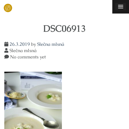
Skip
to
content
DSC06913
26.3.2019
by
Slečna mlsná
Slečna mlsná
No comments yet