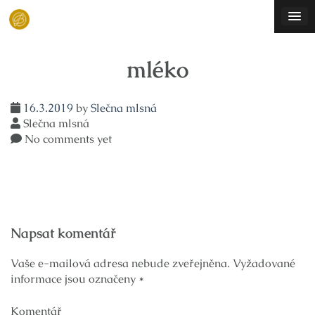
Skip
to
content
mléko
16.3.2019
by
Slečna mlsná
Slečna mlsná
No comments yet
Navigace
Napsat komentář
pro
příspěvek
Vaše e-mailová adresa nebude zveřejněna.
Vyžadované
informace jsou označeny
*
Komentář