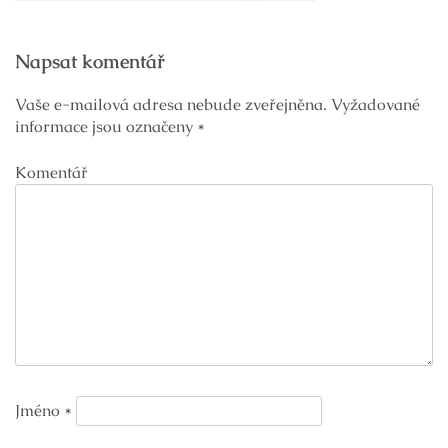
Navigace
Napsat komentář
pro
příspěvek
Vaše e-mailová adresa nebude zveřejněna.
Vyžadované
informace jsou označeny
*
Komentář
Jméno
*