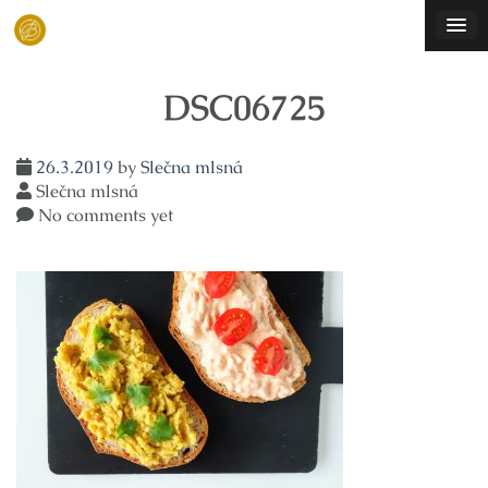
Skip
to
content
DSC06725
26.3.2019
by
Slečna mlsná
Slečna mlsná
No comments yet