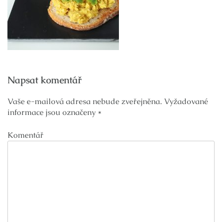
Navigace
Napsat komentář
pro
příspěvek
Vaše e-mailová adresa nebude zveřejněna.
Vyžadované
informace jsou označeny
*
Komentář