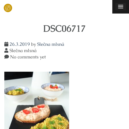
Skip
to
content
DSC06717
26.3.2019
by
Slečna mlsná
Slečna mlsná
No comments yet