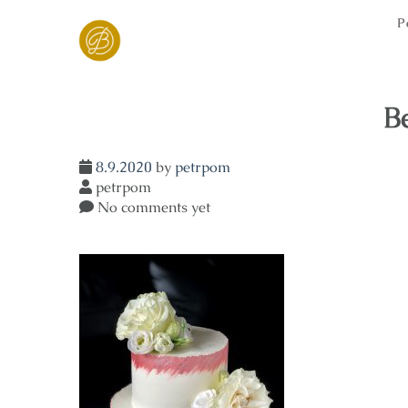
Skip
P
to
content
B
8.9.2020
by
petrpom
petrpom
No comments yet