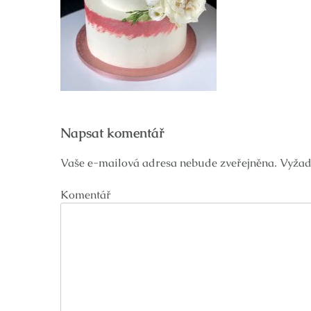
Navigace
Napsat komentář
pro
příspěvek
Vaše e-mailová adresa nebude zveřejněna.
Vyžad
Komentář