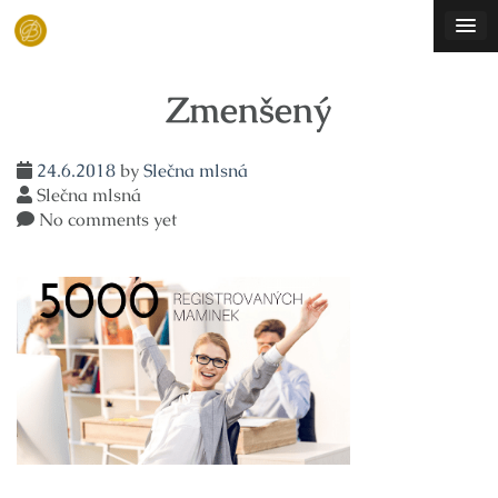
Skip
to
content
Zmenšený
24.6.2018
by
Slečna mlsná
Slečna mlsná
No comments yet