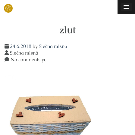
Skip
to
content
zlut
24.6.2018
by
Slečna mlsná
Slečna mlsná
No comments yet