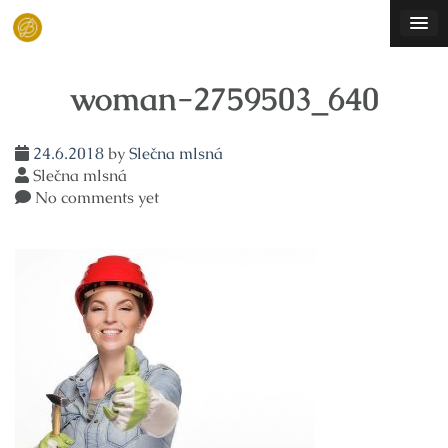
Skip
to
content
woman-2759503_640
24.6.2018
by
Slečna mlsná
Slečna mlsná
No comments yet