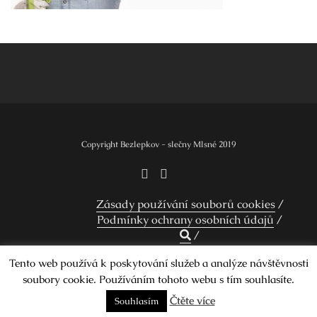
Navigace
pro
příspěvek
Copyright Bezlepkov - slečny Mlsné 2019
Zásady používání souborů cookies
Podmínky ochrany osobních údajů
Tento web používá k poskytování služeb a analýze návštěvnosti
soubory cookie. Používáním tohoto webu s tím souhlasíte.
Design by Smartcat
Čtěte více
Souhlasím