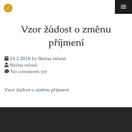
Skip
to
content
Vzor žádost o změnu
příjmení
24.2.2018
by
Slečna mlsná
Slečna mlsná
No comments yet
Vzor žádost o změnu příjmení
Navigace
pro
příspěvek