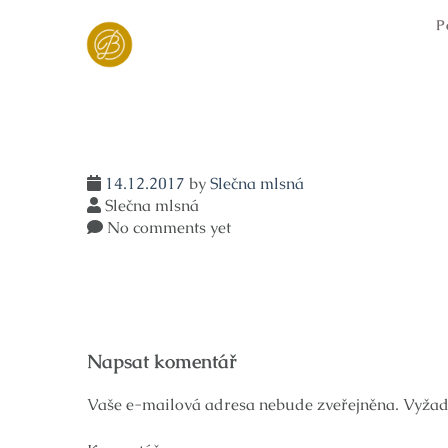
Skip
P
to
content
14.12.2017
by
Slečna mlsná
Slečna mlsná
No comments yet
Navigace
Napsat komentář
pro
příspěvek
Vaše e-mailová adresa nebude zveřejněna.
Vyžad