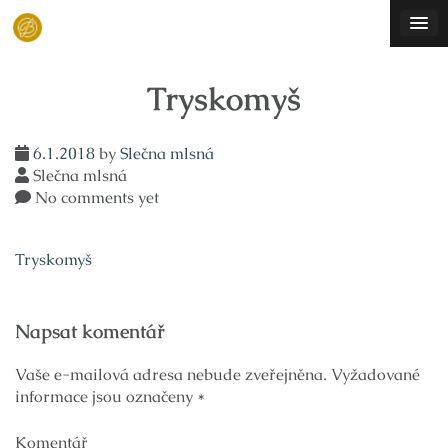
Skip
to
content
Tryskomyš
6.1.2018
by
Slečna mlsná
Slečna mlsná
No comments yet
Tryskomyš
Navigace
Napsat komentář
pro
příspěvek
Vaše e-mailová adresa nebude zveřejněna.
Vyžadované
informace jsou označeny
*
Komentář