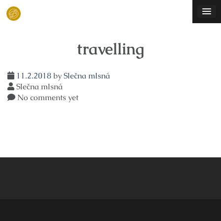
Skip
to
content
travelling
11.2.2018
by
Slečna mlsná
Slečna mlsná
No comments yet
Navigace
pro
příspěvek