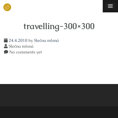
Skip
to
content
travelling-300×300
24.4.2018
by
Slečna mlsná
Slečna mlsná
No comments yet
Navigace
pro
příspěvek