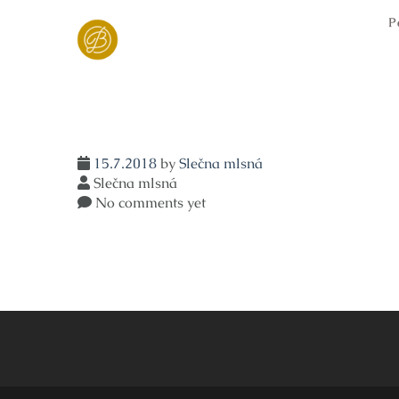
Skip
P
to
content
15.7.2018
by
Slečna mlsná
Slečna mlsná
No comments yet
Navigace
pro
příspěvek